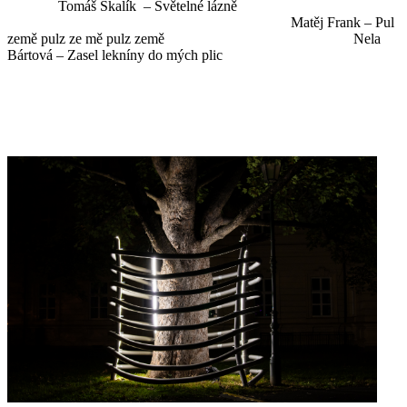
Tomáš Skalík – Světelné lázně
Matěj Frank – Pul
země pulz ze mě pulz země Nela
Bártová – Zasel lekníny do mých plic