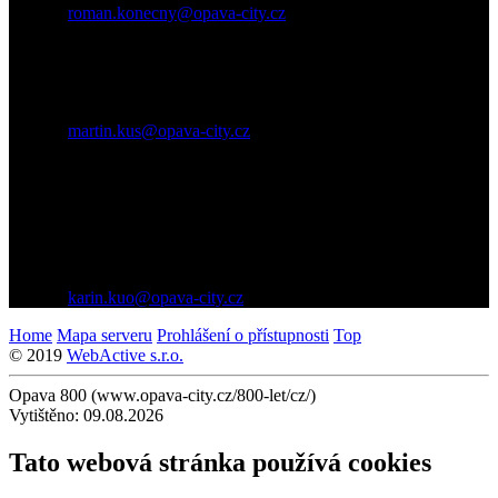
E-mail
:
roman.konecny@opava-city.cz
Martin Kůs
Pracovník tiskového oddělení
Tel.
: 553 756 283
Mobil
: 704 617 134
E-mail
:
martin.kus@opava-city.cz
Pro partnery
Karin Kuo
Referentka zahraniční spolupráce a marketingu
Tel.
: 553 756 474
Mobil
: 731 144 942
E-mail
:
karin.kuo@opava-city.cz
Home
Mapa serveru
Prohlášení o přístupnosti
Top
© 2019
WebActive s.r.o.
Opava 800 (www.opava-city.cz/800-let/cz/)
Vytištěno: 09.08.2026
Tato webová stránka používá cookies