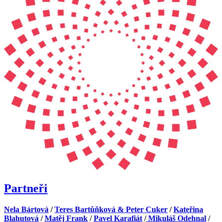
Partneři
Nela Bártová
/
Teres Bartůňková & Peter Cuker
/
Kateřina
Blahutová
/
Matěj Frank
/
Pavel Karafiát
/
Mikuláš Odehnal
/