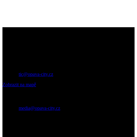
Kontakt
Turistické informační centrum Opava
Horní náměstí 67
746 01 Opava
Tel.
: +420 553 756 143
E-mail
:
tic@opava-city.cz
Zobrazit na mapě
Pro média
E-mail
:
media@opava-city.cz
Roman Konečný
Vedoucí tiskového oddělení a tiskový mluvčí
Tel.
: 553 756 354
Mobil
: 731 243 193