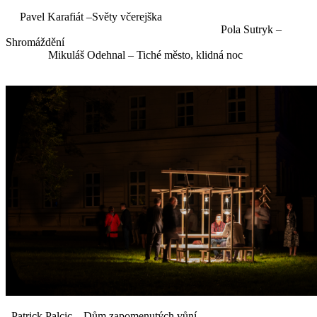
Pavel Karafiát –Světy včerejška
Pola Sutryk –
Shromáždění
Mikuláš Odehnal – Tiché město, klidná noc
Patrick Palcic – Dům zapomenutých vůní