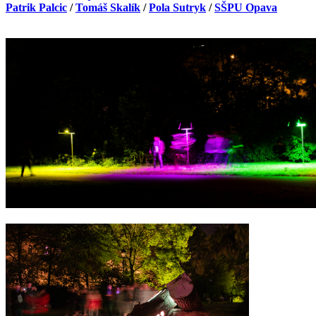
Patrik Palcic
/
Tomáš Skalík
/
Pola Sutryk
/
SŠPU Opava