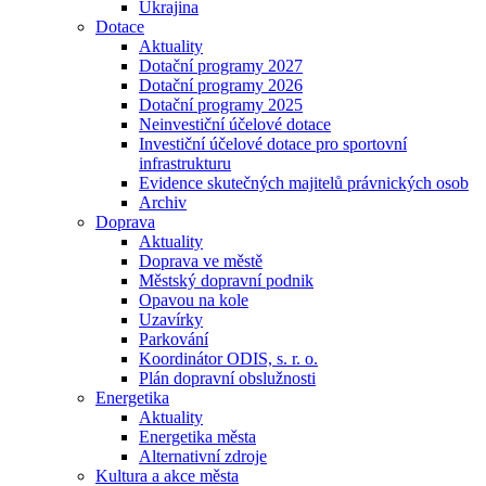
Ukrajina
Dotace
Aktuality
Dotační programy 2027
Dotační programy 2026
Dotační programy 2025
Neinvestiční účelové dotace
Investiční účelové dotace pro sportovní
infrastrukturu
Evidence skutečných majitelů právnických osob
Archiv
Doprava
Aktuality
Doprava ve městě
Městský dopravní podnik
Opavou na kole
Uzavírky
Parkování
Koordinátor ODIS, s. r. o.
Plán dopravní obslužnosti
Energetika
Aktuality
Energetika města
Alternativní zdroje
Kultura a akce města