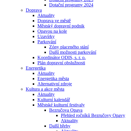
Dotační programy 2024
Doprava
Aktuality
Doprava ve městě
Městský dopravní podnik
Opavou na kole
Uzavírky
Parkování
Zóny placeného stání
Další možnosti parkování
Koordinátor ODIS, s. r. o.
Plán dopravní obslužnosti
Energetika
Aktuality
Energetika města
Alternativní zdroje
Kultura a akce města
Aktuality
Kulturní kalendář
Městské kulturní festivaly
Bezručova Opava
Přehled ročníků Bezručovy Opavy
Aktuality
Další břehy