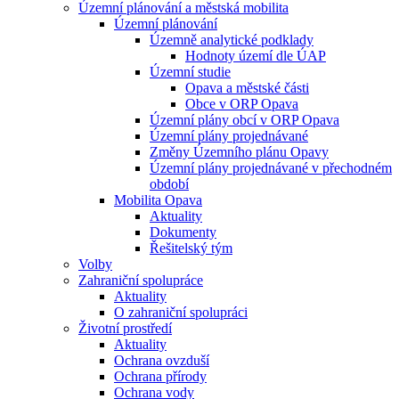
Územní plánování a městská mobilita
Územní plánování
Územně analytické podklady
Hodnoty území dle ÚAP
Územní studie
Opava a městské části
Obce v ORP Opava
Územní plány obcí v ORP Opava
Územní plány projednávané
Změny Územního plánu Opavy
Územní plány projednávané v přechodném
období
Mobilita Opava
Aktuality
Dokumenty
Řešitelský tým
Volby
Zahraniční spolupráce
Aktuality
O zahraniční spolupráci
Životní prostředí
Aktuality
Ochrana ovzduší
Ochrana přírody
Ochrana vody