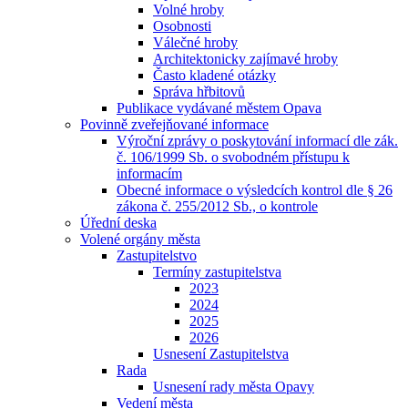
Volné hroby
Osobnosti
Válečné hroby
Architektonicky zajímavé hroby
Často kladené otázky
Správa hřbitovů
Publikace vydávané městem Opava
Povinně zveřejňované informace
Výroční zprávy o poskytování informací dle zák.
č. 106/1999 Sb. o svobodném přístupu k
informacím
Obecné informace o výsledcích kontrol dle § 26
zákona č. 255/2012 Sb., o kontrole
Úřední deska
Volené orgány města
Zastupitelstvo
Termíny zastupitelstva
2023
2024
2025
2026
Usnesení Zastupitelstva
Rada
Usnesení rady města Opavy
Vedení města