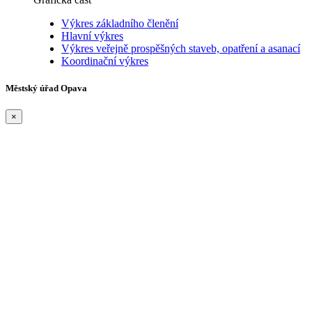
Výkres základního členění
Hlavní výkres
Výkres veřejně prospěšných staveb, opatření a asanací
Koordinační výkres
Městský úřad Opava
×