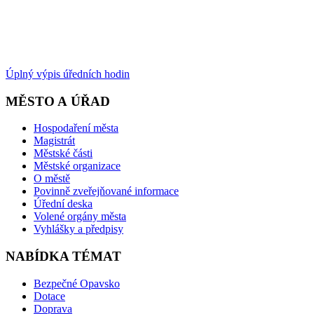
Úplný výpis úředních hodin
MĚSTO A ÚŘAD
Hospodaření města
Magistrát
Městské části
Městské organizace
O městě
Povinně zveřejňované informace
Úřední deska
Volené orgány města
Vyhlášky a předpisy
NABÍDKA TÉMAT
Bezpečné Opavsko
Dotace
Doprava