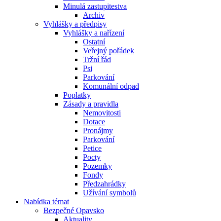
Minulá zastupitestva
Archiv
Vyhlášky a předpisy
Vyhlášky a nařízení
Ostatní
Veřejný pořádek
Tržní řád
Psi
Parkování
Komunální odpad
Poplatky
Zásady a pravidla
Nemovitosti
Dotace
Pronájmy
Parkování
Petice
Pocty
Pozemky
Fondy
Předzahrádky
Užívání symbolů
Nabídka témat
Bezpečné Opavsko
Aktuality