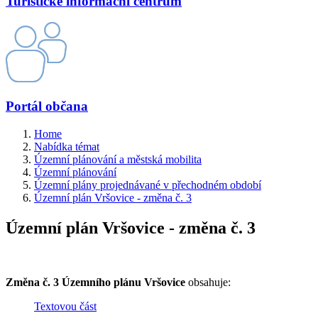
Turistické informační centrum
Portál občana
Home
Nabídka témat
Územní plánování a městská mobilita
Územní plánování
Územní plány projednávané v přechodném období
Územní plán Vršovice - změna č. 3
Územní plán Vršovice - změna č. 3
Změna č. 3 Územního plánu Vršovice
obsahuje:
Textovou část