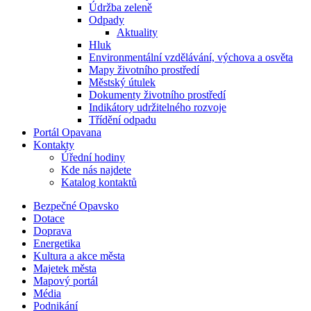
Údržba zeleně
Odpady
Aktuality
Hluk
Environmentální vzdělávání, výchova a osvěta
Mapy životního prostředí
Městský útulek
Dokumenty životního prostředí
Indikátory udržitelného rozvoje
Třídění odpadu
Portál Opavana
Kontakty
Úřední hodiny
Kde nás najdete
Katalog kontaktů
Bezpečné Opavsko
Dotace
Doprava
Energetika
Kultura a akce města
Majetek města
Mapový portál
Média
Podnikání