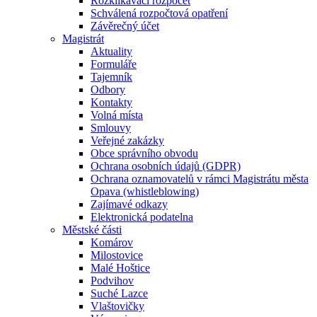
Rozklikávací rozpočet
Schválená rozpočtová opatření
Závěrečný účet
Magistrát
Aktuality
Formuláře
Tajemník
Odbory
Kontakty
Volná místa
Smlouvy
Veřejné zakázky
Obce správního obvodu
Ochrana osobních údajů (GDPR)
Ochrana oznamovatelů v rámci Magistrátu města
Opava (whistleblowing)
Zajímavé odkazy
Elektronická podatelna
Městské části
Komárov
Milostovice
Malé Hoštice
Podvihov
Suché Lazce
Vlaštovičky