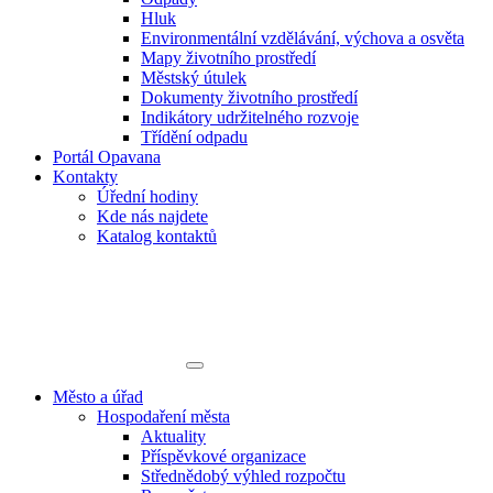
Hluk
Environmentální vzdělávání, výchova a osvěta
Mapy životního prostředí
Městský útulek
Dokumenty životního prostředí
Indikátory udržitelného rozvoje
Třídění odpadu
Portál Opavana
Kontakty
Úřední hodiny
Kde nás najdete
Katalog kontaktů
Město a úřad
Hospodaření města
Aktuality
Příspěvkové organizace
Střednědobý výhled rozpočtu