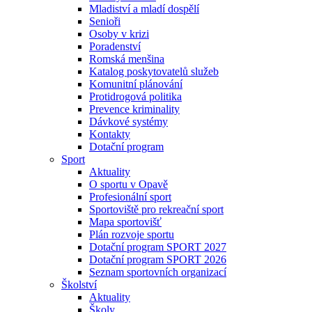
Mladiství a mladí dospělí
Senioři
Osoby v krizi
Poradenství
Romská menšina
Katalog poskytovatelů služeb
Komunitní plánování
Protidrogová politika
Prevence kriminality
Dávkové systémy
Kontakty
Dotační program
Sport
Aktuality
O sportu v Opavě
Profesionální sport
Sportoviště pro rekreační sport
Mapa sportovišť
Plán rozvoje sportu
Dotační program SPORT 2027
Dotační program SPORT 2026
Seznam sportovních organizací
Školství
Aktuality
Školy