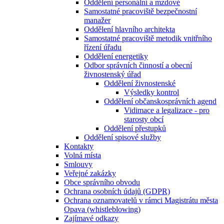
Oddělení personální a mzdové
Samostatné pracoviště bezpečnostní
manažer
Oddělení hlavního architekta
Samostatné pracoviště metodik vnitřního
řízení úřadu
Oddělení energetiky
Odbor správních činností a obecní
živnostenský úřad
Oddělení živnostenské
Výsledky kontrol
Oddělení občanskosprávních agend
Vidimace a legalizace - pro
starosty obcí
Oddělení přestupků
Oddělení spisové služby
Kontakty
Volná místa
Smlouvy
Veřejné zakázky
Obce správního obvodu
Ochrana osobních údajů (GDPR)
Ochrana oznamovatelů v rámci Magistrátu města
Opava (whistleblowing)
Zajímavé odkazy