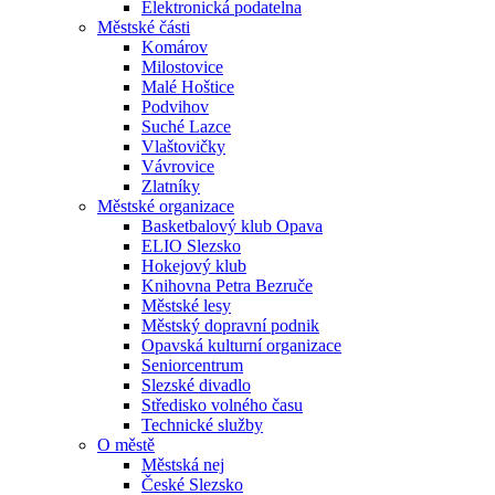
Elektronická podatelna
Městské části
Komárov
Milostovice
Malé Hoštice
Podvihov
Suché Lazce
Vlaštovičky
Vávrovice
Zlatníky
Městské organizace
Basketbalový klub Opava
ELIO Slezsko
Hokejový klub
Knihovna Petra Bezruče
Městské lesy
Městský dopravní podnik
Opavská kulturní organizace
Seniorcentrum
Slezské divadlo
Středisko volného času
Technické služby
O městě
Městská nej
České Slezsko