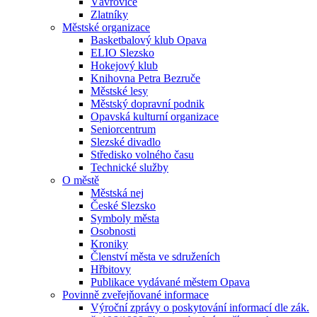
Vávrovice
Zlatníky
Městské organizace
Basketbalový klub Opava
ELIO Slezsko
Hokejový klub
Knihovna Petra Bezruče
Městské lesy
Městský dopravní podnik
Opavská kulturní organizace
Seniorcentrum
Slezské divadlo
Středisko volného času
Technické služby
O městě
Městská nej
České Slezsko
Symboly města
Osobnosti
Kroniky
Členství města ve sdruženích
Hřbitovy
Publikace vydávané městem Opava
Povinně zveřejňované informace
Výroční zprávy o poskytování informací dle zák.