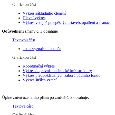
Grafickou část
Výkres základního členění
Hlavní výkres
Výkres veřejně prospěšných staveb, opatření a asanací
Odůvodnění
změny č. 3 obsahuje
Textovou část
text s vyznačením změn
Grafickou část
Koordinační výkres
Výkres dopravní a technické infrastruktury
Výkres předpokládaných záborů půdního fondu
Výkres širších vztahů
Úplné znění územního plánu po změně č. 3 obsahuje:
Textová část
Grafická část