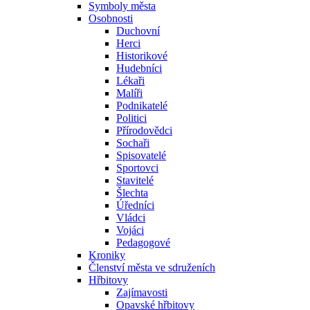
Symboly města
Osobnosti
Duchovní
Herci
Historikové
Hudebníci
Lékaři
Malíři
Podnikatelé
Politici
Přírodovědci
Sochaři
Spisovatelé
Sportovci
Stavitelé
Šlechta
Úředníci
Vládci
Vojáci
Pedagogové
Kroniky
Členství města ve sdruženích
Hřbitovy
Zajímavosti
Opavské hřbitovy