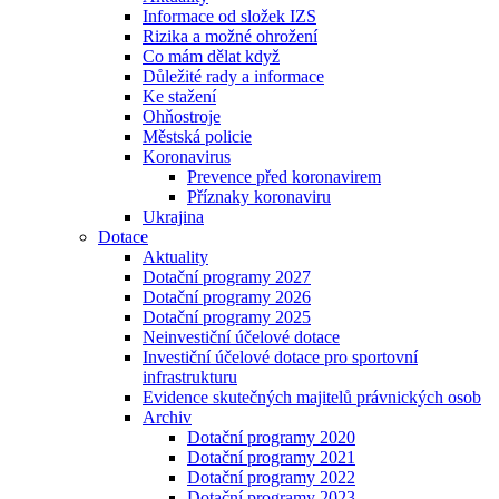
Informace od složek IZS
Rizika a možné ohrožení
Co mám dělat když
Důležité rady a informace
Ke stažení
Ohňostroje
Městská policie
Koronavirus
Prevence před koronavirem
Příznaky koronaviru
Ukrajina
Dotace
Aktuality
Dotační programy 2027
Dotační programy 2026
Dotační programy 2025
Neinvestiční účelové dotace
Investiční účelové dotace pro sportovní
infrastrukturu
Evidence skutečných majitelů právnických osob
Archiv
Dotační programy 2020
Dotační programy 2021
Dotační programy 2022
Dotační programy 2023