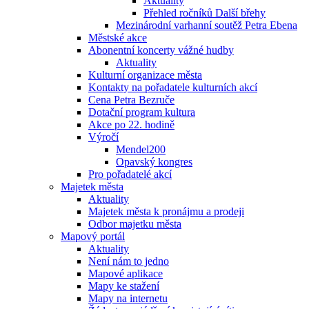
Aktuality
Přehled ročníků Další břehy
Mezinárodní varhanní soutěž Petra Ebena
Městské akce
Abonentní koncerty vážné hudby
Aktuality
Kulturní organizace města
Kontakty na pořadatele kulturních akcí
Cena Petra Bezruče
Dotační program kultura
Akce po 22. hodině
Výročí
Mendel200
Opavský kongres
Pro pořadatelé akcí
Majetek města
Aktuality
Majetek města k pronájmu a prodeji
Odbor majetku města
Mapový portál
Aktuality
Není nám to jedno
Mapové aplikace
Mapy ke stažení
Mapy na internetu