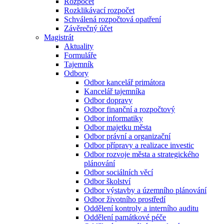
Rozpočet
Rozklikávací rozpočet
Schválená rozpočtová opatření
Závěrečný účet
Magistrát
Aktuality
Formuláře
Tajemník
Odbory
Odbor kancelář primátora
Kancelář tajemníka
Odbor dopravy
Odbor finanční a rozpočtový
Odbor informatiky
Odbor majetku města
Odbor právní a organizační
Odbor přípravy a realizace investic
Odbor rozvoje města a strategického
plánování
Odbor sociálních věcí
Odbor školství
Odbor výstavby a územního plánování
Odbor životního prostředí
Oddělení kontroly a interního auditu
Oddělení památkové péče