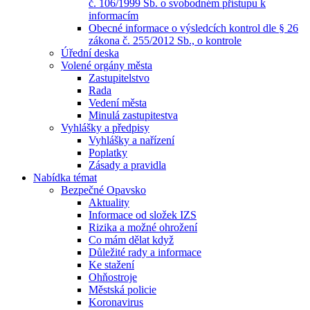
č. 106/1999 Sb. o svobodném přístupu k
informacím
Obecné informace o výsledcích kontrol dle § 26
zákona č. 255/2012 Sb., o kontrole
Úřední deska
Volené orgány města
Zastupitelstvo
Rada
Vedení města
Minulá zastupitestva
Vyhlášky a předpisy
Vyhlášky a nařízení
Poplatky
Zásady a pravidla
Nabídka témat
Bezpečné Opavsko
Aktuality
Informace od složek IZS
Rizika a možné ohrožení
Co mám dělat když
Důležité rady a informace
Ke stažení
Ohňostroje
Městská policie
Koronavirus