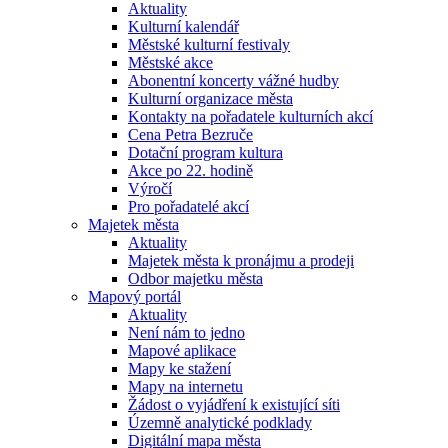
Aktuality
Kulturní kalendář
Městské kulturní festivaly
Městské akce
Abonentní koncerty vážné hudby
Kulturní organizace města
Kontakty na pořadatele kulturních akcí
Cena Petra Bezruče
Dotační program kultura
Akce po 22. hodině
Výročí
Pro pořadatelé akcí
Majetek města
Aktuality
Majetek města k pronájmu a prodeji
Odbor majetku města
Mapový portál
Aktuality
Není nám to jedno
Mapové aplikace
Mapy ke stažení
Mapy na internetu
Žádost o vyjádření k existující síti
Územně analytické podklady
Digitální mapa města