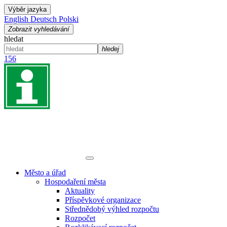
Výběr jazyka
English
Deutsch
Polski
Zobrazit vyhledávání
hledat
hledej
156
Město a úřad
Hospodaření města
Aktuality
Příspěvkové organizace
Střednědobý výhled rozpočtu
Rozpočet