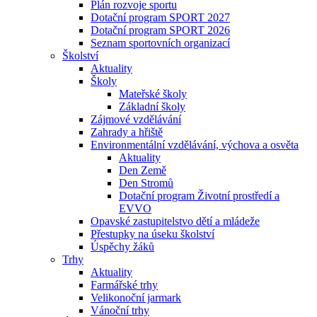
Plán rozvoje sportu
Dotační program SPORT 2027
Dotační program SPORT 2026
Seznam sportovních organizací
Školství
Aktuality
Školy
Mateřské školy
Základní školy
Zájmové vzdělávání
Zahrady a hřiště
Environmentální vzdělávání, výchova a osvěta
Aktuality
Den Země
Den Stromů
Dotační program Životní prostředí a
EVVO
Opavské zastupitelstvo dětí a mládeže
Přestupky na úseku školství
Úspěchy žáků
Trhy
Aktuality
Farmářské trhy
Velikonoční jarmark
Vánoční trhy