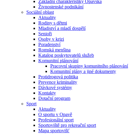
Základní charakteristiky Opavska
Živnostenské podnikání
Sociální oblast
Aktuality
Rodiny s dětmi
Mladiství a mladí dospělí
Senioři
Osoby v krizi
Poradenství
Romská menšina
Katalog poskytovatelů služeb
Komunitní plánování
Pracovní skupiny komunitního plánování
Komunitní plány a jiné dokumenty
Protidrogová politika
Prevence kriminality
Dávkové systémy
Kontakty
Dotační program
Sport
Aktuality
O sportu v Opavě
Profesionální sport
Sportoviště pro rekreační sport
Mapa sportovišť