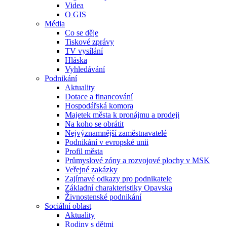
Videa
O GIS
Média
Co se děje
Tiskové zprávy
TV vysílání
Hláska
Vyhledávání
Podnikání
Aktuality
Dotace a financování
Hospodářská komora
Majetek města k pronájmu a prodeji
Na koho se obrátit
Nejvýznamnější zaměstnavatelé
Podnikání v evropské unii
Profil města
Průmyslové zóny a rozvojové plochy v MSK
Veřejné zakázky
Zajímavé odkazy pro podnikatele
Základní charakteristiky Opavska
Živnostenské podnikání
Sociální oblast
Aktuality
Rodiny s dětmi