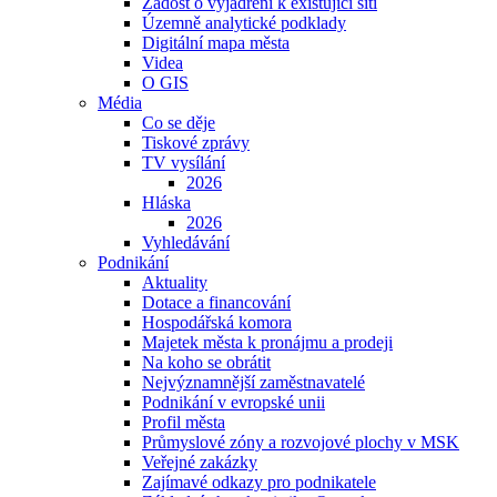
Žádost o vyjádření k existující síti
Územně analytické podklady
Digitální mapa města
Videa
O GIS
Média
Co se děje
Tiskové zprávy
TV vysílání
2026
Hláska
2026
Vyhledávání
Podnikání
Aktuality
Dotace a financování
Hospodářská komora
Majetek města k pronájmu a prodeji
Na koho se obrátit
Nejvýznamnější zaměstnavatelé
Podnikání v evropské unii
Profil města
Průmyslové zóny a rozvojové plochy v MSK
Veřejné zakázky
Zajímavé odkazy pro podnikatele