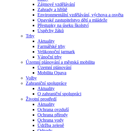
Zájmové vzdělávání
Zahrady a hřiště
Environmentální vzdělávání, výchova a osvěta
Opavské zastupitelstvo dětí a mládeže
Přestupky na úseku školství
Úspěchy žáků
Trhy
Aktuality
Farmářské trhy
Velikonoční jarmark
Vánoční trhy
Územní plánování a městská mobilita
Územní plánování
Mobilita Opava
Volby
Zahraniční spolupráce
Aktuality
O zahraniční spolupráci
Životní prostředí
Aktuality
Ochrana ovzduší
Ochrana přírody
Ochrana vody
Údržba zeleně
Odpady