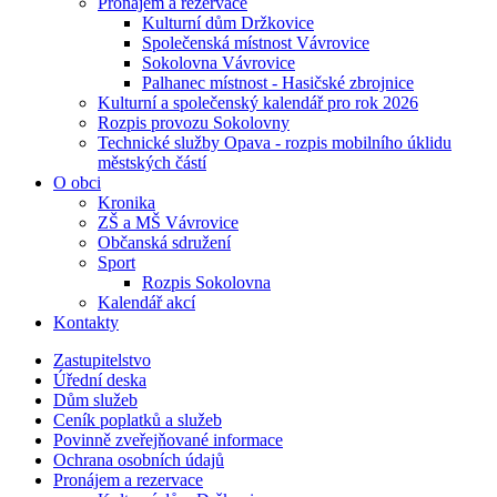
Pronájem a rezervace
Kulturní dům Držkovice
Společenská místnost Vávrovice
Sokolovna Vávrovice
Palhanec místnost - Hasičské zbrojnice
Kulturní a společenský kalendář pro rok 2026
Rozpis provozu Sokolovny
Technické služby Opava - rozpis mobilního úklidu
městských částí
O obci
Kronika
ZŠ a MŠ Vávrovice
Občanská sdružení
Sport
Rozpis Sokolovna
Kalendář akcí
Kontakty
Zastupitelstvo
Úřední deska
Dům služeb
Ceník poplatků a služeb
Povinně zveřejňované informace
Ochrana osobních údajů
Pronájem a rezervace