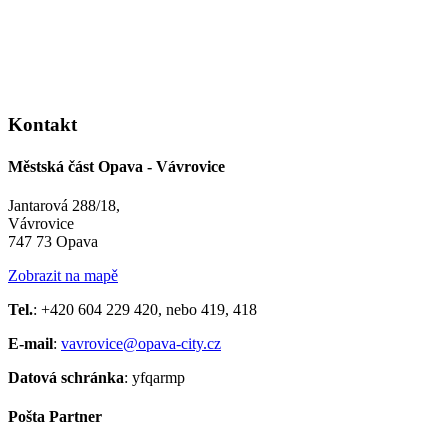
Kontakt
Městská část Opava - Vávrovice
Jantarová 288/18,
Vávrovice
747 73 Opava
Zobrazit na mapě
Tel.
: +420 604 229 420, nebo 419, 418
E-mail
:
vavrovice@opava-city.cz
Datová schránka
: yfqarmp
Pošta Partner