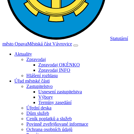
Statutární
město Opava
Městská část Vávrovice
Aktuality
Zpravodaj
Zpravodaj OKÉNKO
Zpravodaj INFO
Hlášení rozhlasu
Úřad městské části
Zastupitelstvo
Usnesení zastupitelstva
Výbory
Termíny zasedání
Úřední deska
Dům služeb
Ceník poplatků a služeb
Povinně zveřejňované informace
Ochrana osobních údajů