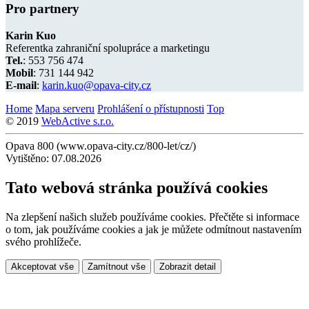
Pro partnery
Karin Kuo
Referentka zahraniční spolupráce a marketingu
Tel.
: 553 756 474
Mobil
: 731 144 942
E-mail
:
karin.kuo@opava-city.cz
Home
Mapa serveru
Prohlášení o přístupnosti
Top
© 2019
WebActive s.r.o.
Opava 800 (www.opava-city.cz/800-let/cz/)
Vytištěno: 07.08.2026
Tato webová stránka používá cookies
Na zlepšení našich služeb používáme cookies. Přečtěte si informace
o tom, jak používáme cookies a jak je můžete odmítnout nastavením
svého prohlížeče.
Akceptovat vše
Zamítnout vše
Zobrazit detail