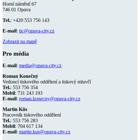
Horní náměstí 67
746 01 Opava
Tel.
: +420 553 756 143
E-mail
:
tic@opava-city.cz
Zobrazit na mapě
Pro média
E-mail
:
media@opava-city.cz
Roman Konečný
Vedoucí tiskového oddělení a tiskový mluvčí
Tel.
: 553 756 354
Mobil
: 731 243 193
E-mail
:
roman.konecny@opava-city.cz
Martin Kůs
Pracovník tiskového oddělení
Tel.
: 553 756 283
Mobil
: 704 617 134
E-mail
:
martin.kus@opava-city.cz