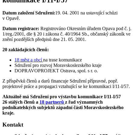
Datum založení Sdružení:
19. 04. 2001 na ustavující schůzi
v Opavě.
Datum registrace:
Registrováno Okresním úřadem Opava pod č. j.
1/reg./2001, dle § 20 i zákona č. 40/1964 Sb., občanský zákoník ve
znění pozdějších předpisů dne 21. 05. 2001.
20 zakládajících členů:
18 měst a obcí
na trase komunikace
Sdružení pro rozvoj Moravskoslezského kraje
DOPRAVOPROJEKT Ostrava, spol. s r. o.
Z příspěvků členů a darů financuje Sdružení přípravné, popř.
projektové práce a propagaci vztahující se ke komunikaci I/11-I/57.
Aktuálně má Sdružení pro výstavbu komunikace I/11-I/57
26 stálých členů a
18 partnerů
z řad významných
podnikatelských subjektů západní části Moravskoslezského
kraje.
Kontakt