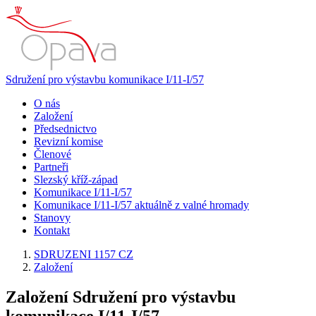
Sdružení pro výstavbu komunikace I/11-I/57
O nás
Založení
Předsednictvo
Revizní komise
Členové
Partneři
Slezský kříž-západ
Komunikace I/11-I/57
Komunikace I/11-I/57 aktuálně z valné hromady
Stanovy
Kontakt
SDRUZENI 1157 CZ
Založení
Založení Sdružení pro výstavbu
komunikace I/11-I/57