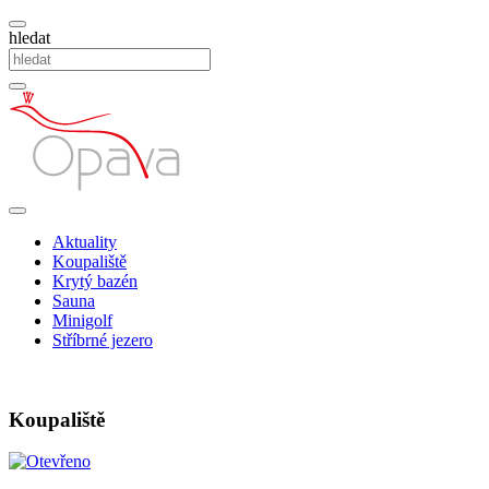
hledat
Aktuality
Koupaliště
Krytý bazén
Sauna
Minigolf
Stříbrné jezero
Koupaliště