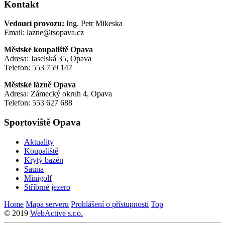
Kontakt
Vedoucí provozu:
Ing. Petr Mikeska
Email: lazne@tsopava.cz
Městské koupaliště Opava
Adresa: Jaselská 35, Opava
Telefon: 553 759 147
Městské lázně Opava
Adresa: Zámecký okruh 4, Opava
Telefon: 553 627 688
Sportoviště Opava
Aktuality
Koupaliště
Krytý bazén
Sauna
Minigolf
Stříbrné jezero
Home
Mapa serveru
Prohlášení o přístupnosti
Top
© 2019
WebActive s.r.o.