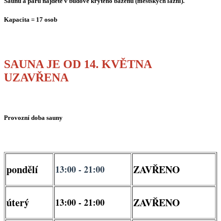
Saunu a páru najdete v budově krytého bazénu (městských lázní).
Kapacita = 17 osob
SAUNA JE OD 14. KVĚTNA
UZAVŘENA
Provozní doba sauny
pondělí
ZAVŘENO
13:00 - 21:00
úterý
ZAVŘENO
13:00 - 21:00