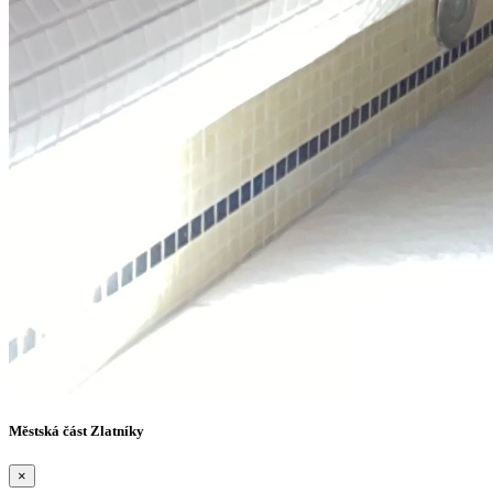
Městská část Zlatníky
×