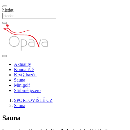
hledat
Aktuality
Koupaliště
Krytý bazén
Sauna
Minigolf
Stříbrné jezero
SPORTOVIŠTĚ CZ
Sauna
Sauna