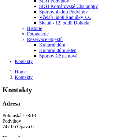
SDH Podvihov
SDH Komárovské Chaloupky
Sportovní klub Podvihov
Včelaři údolí Raduňky z.s.
Skauti - 12. oddíl Dohoda
Historie
Fotogalerie
Rezervace objektů
Kulturní dům
Kulturní dům sklep
Sportoviště na nové
Kontakty
Home
Kontakty
Kontakty
Adresa
Polomská 178/13
Podvihov
747 06 Opava 6