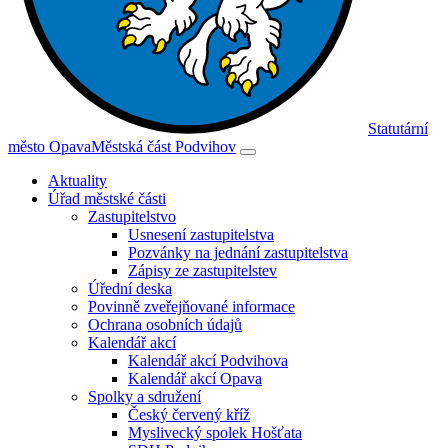
Statutární
město Opava
Městská část Podvihov
Aktuality
Úřad městské části
Zastupitelstvo
Usnesení zastupitelstva
Pozvánky na jednání zastupitelstva
Zápisy ze zastupitelstev
Úřední deska
Povinně zveřejňované informace
Ochrana osobních údajů
Kalendář akcí
Kalendář akcí Podvihova
Kalendář akcí Opava
Spolky a sdružení
Český červený kříž
Myslivecký spolek Hošťata