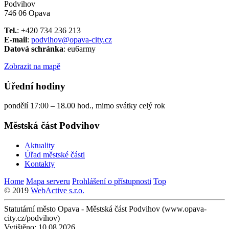
Podvihov
746 06 Opava
Tel.
: +420 734 236 213
E-mail
:
podvihov@opava-city.cz
Datová schránka
: eu6army
Zobrazit na mapě
Úřední hodiny
pondělí 17:00 – 18.00 hod., mimo svátky celý rok
Městská část Podvihov
Aktuality
Úřad městské části
Kontakty
Home
Mapa serveru
Prohlášení o přístupnosti
Top
© 2019
WebActive s.r.o.
Statutární město Opava - Městská část Podvihov (www.opava-
city.cz/podvihov)
Vytištěno: 10.08.2026