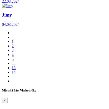
22.03.2024
Jimy
04.03.2024
1
2
3
4
5
...
13
14
Městská část Vlaštovičky
×