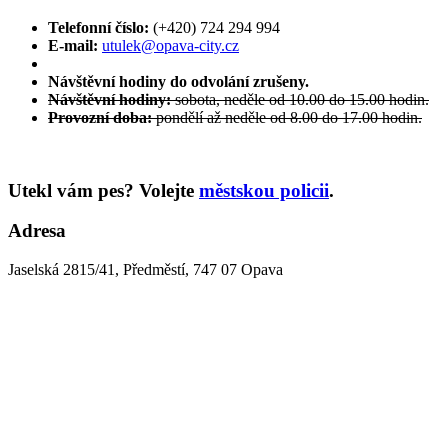
Telefonní číslo:
(+420) 724 294 994
E-mail:
utulek@opava-city.cz
Návštěvní hodiny do odvolání zrušeny.
Návštěvní hodiny:
sobota, neděle od 10.00 do 15.00 hodin.
Provozní doba:
pondělí až neděle od 8.00 do 17.00 hodin.
Utekl vám pes? Volejte
městskou policii
.
Adresa
Jaselská 2815/41, Předměstí, 747 07 Opava