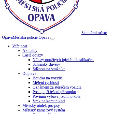
Statutární město
Opava
Městská policie Opava
Veřejnost
Aktuality
Časté dotazy
Nálezy použitých injekčních stříkaček
Schránky důvěry
Stížnost na strážníka
Doprava
Botička na vozidle
Měření rychlosti
Oznámení za stěračem vozidla
Postup při řešení přestupku
Povinná výbava jízdního kola
Vrak na komunikaci
Městský útulek pro psy
Městský kamerový systém