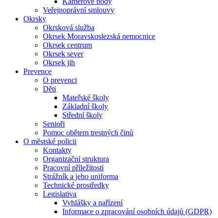
Kamerové body
Veřejnoprávní smlouvy
Okrsky
Okrsková služba
Okrsek Moravskoslezská nemocnice
Okrsek centrum
Okrsek sever
Okrsek jih
Prevence
O prevenci
Děti
Mateřské školy
Základní školy
Střední školy
Senioři
Pomoc obětem trestných činů
O městské policii
Kontakty
Organizační struktura
Pracovní příležitosti
Strážník a jeho uniforma
Technické prostředky
Legislativa
Vyhlášky a nařízení
Informace o zpracování osobních údajů (GDPR)