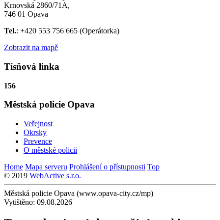
Krnovská 2860/71A,
746 01 Opava
Tel.
: +420 553 756 665 (Operátorka)
Zobrazit na mapě
Tísňová linka
156
Městská policie Opava
Veřejnost
Okrsky
Prevence
O městské policii
Home
Mapa serveru
Prohlášení o přístupnosti
Top
© 2019
WebActive s.r.o.
Městská policie Opava (www.opava-city.cz/mp)
Vytištěno: 09.08.2026