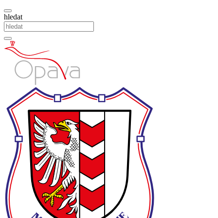
hledat