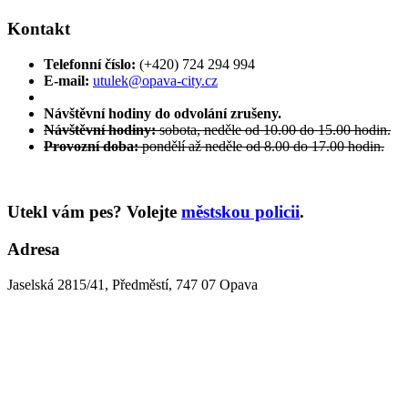
Kontakt
Telefonní číslo:
(+420) 724 294 994
E-mail:
utulek@opava-city.cz
Návštěvní hodiny do odvolání zrušeny.
Návštěvní hodiny:
sobota, neděle od 10.00 do 15.00 hodin.
Provozní doba:
pondělí až neděle od 8.00 do 17.00 hodin.
Utekl vám pes? Volejte
městskou policii
.
Adresa
Jaselská 2815/41, Předměstí, 747 07 Opava