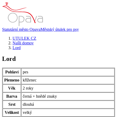
Statutární město Opava
Městský útulek pro psy
UTULEK CZ
Našli domov
Lord
Lord
Pohlaví
pes
Plemeno
kříženec
Věk
2 roky
Barva
černá + hnědé znaky
Srst
dlouhá
Velikost
velký