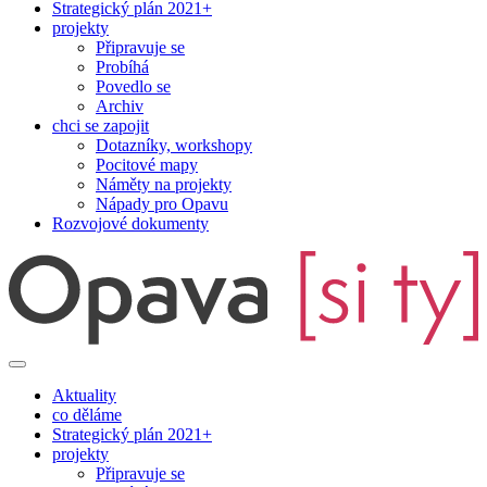
Strategický plán 2021+
projekty
Připravuje se
Probíhá
Povedlo se
Archiv
chci se zapojit
Dotazníky, workshopy
Pocitové mapy
Náměty na projekty
Nápady pro Opavu
Rozvojové dokumenty
Aktuality
co děláme
Strategický plán 2021+
projekty
Připravuje se