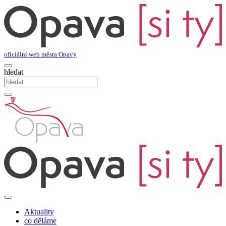
oficiální web města Opavy
hledat
Aktuality
co děláme