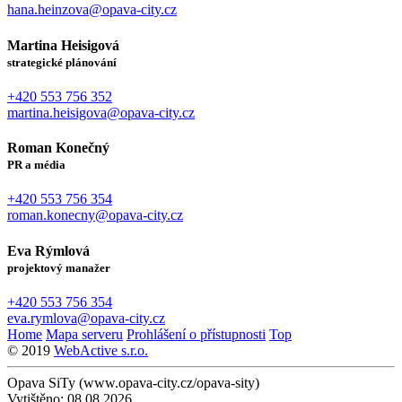
hana.heinzova@opava-city.cz
Martina Heisigová
strategické plánování
+420 553 756 352
martina.heisigova@opava-city.cz
Roman Konečný
PR a média
+420 553 756 354
roman.konecny@opava-city.cz
Eva Rýmlová
projektový manažer
+420 553 756 354
eva.rymlova@opava-city.cz
Home
Mapa serveru
Prohlášení o přístupnosti
Top
© 2019
WebActive s.r.o.
Opava SiTy (www.opava-city.cz/opava-sity)
Vytištěno: 08.08.2026