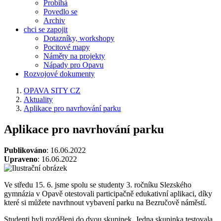
Probíhá
Povedlo se
Archiv
chci se zapojit
Dotazníky, workshopy
Pocitové mapy
Náměty na projekty
Nápady pro Opavu
Rozvojové dokumenty
OPAVA SITY CZ
Aktuality
Aplikace pro navrhování parku
Aplikace pro navrhování parku
Publikováno
: 16.06.2022
Upraveno
: 16.06.2022
Ve středu 15. 6. jsme spolu se studenty 3. ročníku Slezského
gymnázia v Opavě otestovali participačně edukativní aplikaci, díky
které si můžete navrhnout vybavení parku na Bezručově náměstí.
Studenti byli rozděleni do dvou skupinek. Jedna skupinka testovala