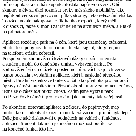
přímo aplikaci a druhá skupinka dostala papírovou verzi. Obě
skupiny měly za úkol rozmístit prvky městského mobiliáře, jako
například venkovní pracovnu, pítko, stromy, nebo relaxační lehátka.
To všechno ale nakupovali z fiktivního rozpočtu, který měli
k dispozici, takže si mohli zahrát nejen na architekta města, ale také
na primátora města.
Aplikace rozděluje park na 8 zón, které jsou uzamčeny otázkami.
Studenti se pohybovali po parku a hledali signál, který by jim
na telefonu otázku zobrazil.
Po správném zodpovězení kvízové otázky se zóna odemkla
a studenti mohli do dané zóny umístit vybavení parku. Po
zodpovězení všech otázek a posledních úpravách se jejich verze
parku odeslala vývojářům aplikace, kteří ji následně přepošlou
městu. Finální vizualizace bude sloužit jako předloha pro budoucí
úpravy náměstí architektem. Přesné období úprav zatím není známo,
jedná se o záležitost budoucnosti. Zatím jsme vybrali park
na Bezručově náměstí pro testování jak studenty, tak veřejností.
Po ukončení testování aplikace a zákresu do papírových map
proběhla se studenty diskuze o tom, která varianta pro ně byla lepší.
Dále jsme také diskutovali o podnětech na vzhled a funkčnost
aplikace. Studenti tak měli jedinečnou možnost podílet se
na konečné funkci této hry.