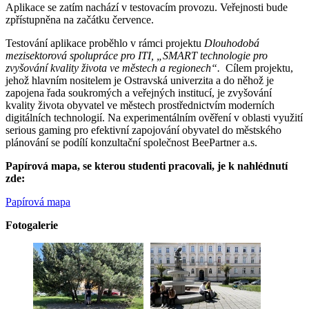
Aplikace se zatím nachází v testovacím provozu. Veřejnosti bude
zpřístupněna na začátku července.
Testování aplikace proběhlo v rámci projektu
Dlouhodobá
mezisektorová spolupráce pro ITI
,
„SMART technologie pro
zvyšování kvality života ve městech a regionech“.
Cílem projektu,
jehož hlavním nositelem je Ostravská univerzita a do něhož je
zapojena řada soukromých a veřejných institucí, je zvyšování
kvality života obyvatel ve městech prostřednictvím moderních
digitálních technologií. Na experimentálním ověření v oblasti využití
serious gaming pro efektivní zapojování obyvatel do městského
plánování se podílí konzultační společnost BeePartner a.s.
Papírová mapa, se kterou studenti pracovali, je k nahlédnutí
zde:
Papírová mapa
Fotogalerie