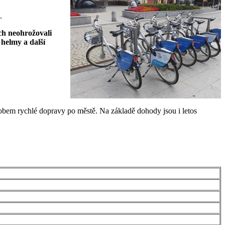
.
ích neohrožovali
 helmy a další
obem rychlé dopravy po městě. Na základě dohody jsou i letos