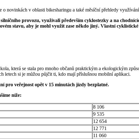
 o novinkách v oblasti bikesharingu a také měsíční přehledy využívá
ní
 silničního provozu, využívali především cyklostezky a na chodníc
kovém stavu, aby je mohl využít zase někdo jiný. Vlastní cyklistické
 kola, která se stala pro mnoho občanů praktickým a ekologickým způs
h letech si je můžou půjčit ti, kdo mají příslušnou mobilní aplikaci.
ání pro veřejnost opět v 15 minutách jízdy bezplatné.
ášíme níže:
8 106
9 535
12 654
12 771
11 060