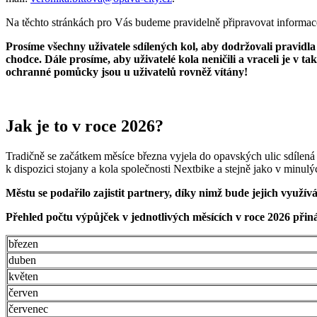
Na těchto stránkách pro Vás budeme pravidelně připravovat informace
Prosíme všechny uživatele sdílených kol, aby dodržovali pravidla
chodce. Dále prosíme, aby uživatelé kola neničili a vraceli je v ta
ochranné pomůcky jsou u uživatelů rovněž vítány!
Jak je to v roce 2026?
Tradičně se začátkem měsíce března vyjela do opavských ulic sdílená
k dispozici stojany a kola společnosti Nextbike a stejně jako v minulýc
Městu se podařilo zajistit partnery, díky nimž bude jejich využív
Přehled počtu výpůjček v jednotlivých měsících v roce 2026 přin
březen
duben
květen
červen
červenec