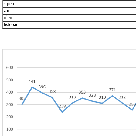
srpen
září
říjen
listopad