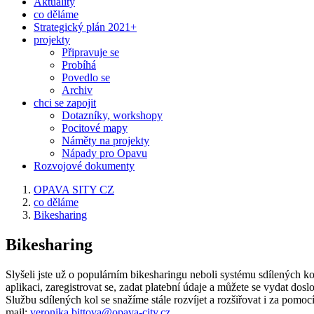
Aktuality
co děláme
Strategický plán 2021+
projekty
Připravuje se
Probíhá
Povedlo se
Archiv
chci se zapojit
Dotazníky, workshopy
Pocitové mapy
Náměty na projekty
Nápady pro Opavu
Rozvojové dokumenty
OPAVA SITY CZ
co děláme
Bikesharing
Bikesharing
Slyšeli jste už o populárním bikesharingu neboli systému sdílených k
aplikaci, zaregistrovat se, zadat platební údaje a můžete se vydat do
Službu sdílených kol se snažíme stále rozvíjet a rozšiřovat i za po
mocí
mail:
veronika.bittova@opava-city.cz
.