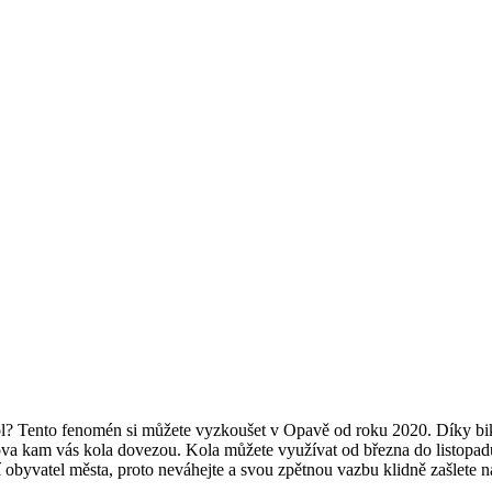
ol? Tento fenomén si můžete vyzkoušet v Opavě od roku 2020. Díky bikes
slova kam vás kola dovezou. Kola můžete využívat od března do listopadu,
 oby
vatel města, proto neváhejte a svou zpětnou vazbu klidně zašlete n