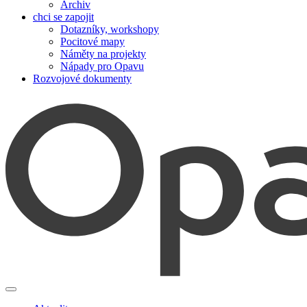
Archiv
chci se zapojit
Dotazníky, workshopy
Pocitové mapy
Náměty na projekty
Nápady pro Opavu
Rozvojové dokumenty