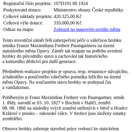
Registrační číslo projektu:
107D191 00 1924
Poskytovatel dotace:
Ministerstvo obrany České repulbliky
Celkové náklady projektu:
420.325,00 Kč
Celková výše dotace:
310.000,00 Kč
Odkaz na mapu:
Zobrazit na mapovém portálu města
Tento investiční záměr řeší zabezpečení péče o válečnou hrobku
setníka Franze Maximiliana Freiherr Paumgartnera na území
statutárního města Opavy. Záměr tak reaguje na potřebu uvedení
hrobky do původního stavu a zachování tak historického
a kulturního dědictví pro další generace.
Předmětem realizace projektu je oprava, resp. restaurace stávajícího,
zchátralého a poničeného válečného pomníku ležícího na území
města Opavy. Na současném stavu hrobky se podepsal čas
a vandalizmus.
Pohřbeným je Franz Maximilian Freiherr von Paumgartner, setník
1. třídy, narodil se 03. 10. 1827 v Bochnii v Haliči, zemřel
08. 08. 1866 na následky svých zranění utržených v bitvě u Hradce
Králové v prusko – rakouské válce. V hrobce jsou uloženy ostatky
zemřelého.
Obnova hrobky zahrnuje stavební práce vedoucí ke statickému