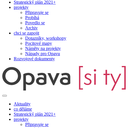
Strategický plán 2021+
projekty
Připravuje se
Probíhá
Povedlo se
Archiv
chci se zapojit
Dotazníky, workshopy
Pocitové mapy
Náměty na projekty
Nápady pro Opavu
Rozvojové dokumenty
Aktuality
co děláme
Strategický plán 2021+
projekty
Připravuje se