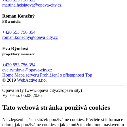
martina.heisigova@opava-city.cz
Roman Konečný
PR a média
+420 553 756 354
roman.konecny@opava-city.cz
Eva Rýmlová
projektový manažer
+420 553 756 354
eva.rymlova@opava-city.cz
Home
Mapa serveru
Prohlášení o přístupnosti
Top
© 2019
WebActive s.r.o.
Opava SiTy (www.opava-city.cz/opava-sity)
Vytištěno: 06.08.2026
Tato webová stránka používá cookies
Na zlepšení našich služeb používáme cookies. Přečtěte si informace
o tom, jak používáme cookies a jak je můžete odmítnout nastavením