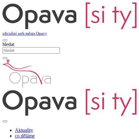
oficiální web města Opavy
hledat
Aktuality
co děláme