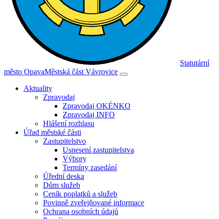
Statutární
město Opava
Městská část Vávrovice
Aktuality
Zpravodaj
Zpravodaj OKÉNKO
Zpravodaj INFO
Hlášení rozhlasu
Úřad městské části
Zastupitelstvo
Usnesení zastupitelstva
Výbory
Termíny zasedání
Úřední deska
Dům služeb
Ceník poplatků a služeb
Povinně zveřejňované informace
Ochrana osobních údajů