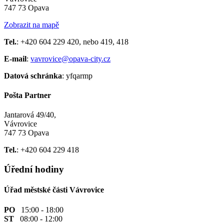
747 73 Opava
Zobrazit na mapě
Tel.
: +420 604 229 420, nebo 419, 418
E-mail
:
vavrovice@opava-city.cz
Datová schránka
: yfqarmp
Pošta Partner
Jantarová 49/40,
Vávrovice
747 73 Opava
Tel.
: +420 604 229 418
Úřední hodiny
Úřad městské části Vávrovice
PO
15:00 - 18:00
ST
08:00 - 12:00