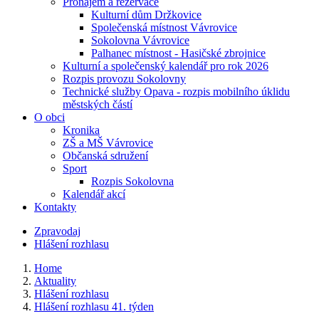
Pronájem a rezervace
Kulturní dům Držkovice
Společenská místnost Vávrovice
Sokolovna Vávrovice
Palhanec místnost - Hasičské zbrojnice
Kulturní a společenský kalendář pro rok 2026
Rozpis provozu Sokolovny
Technické služby Opava - rozpis mobilního úklidu
městských částí
O obci
Kronika
ZŠ a MŠ Vávrovice
Občanská sdružení
Sport
Rozpis Sokolovna
Kalendář akcí
Kontakty
Zpravodaj
Hlášení rozhlasu
Home
Aktuality
Hlášení rozhlasu
Hlášení rozhlasu 41. týden