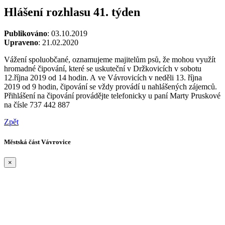
Hlášení rozhlasu 41. týden
Publikováno
: 03.10.2019
Upraveno
: 21.02.2020
Vážení spoluobčané, oznamujeme majitelům psů, že mohou využít
hromadné čipování, které se uskuteční v Držkovicích v sobotu
12.října 2019 od 14 hodin. A ve Vávrovicích v neděli 13. října
2019 od 9 hodin, čipování se vždy provádí u nahlášených zájemců.
Přihlášení na čipování provádějte telefonicky u paní Marty Pruskové
na čísle 737 442 887
Zpět
Městská část Vávrovice
×