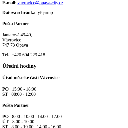
E-mail
:
vavrovice@opava-city.cz
Datová schránka
: yfqarmp
Pošta Partner
Jantarová 49/40,
Vávrovice
747 73 Opava
Tel.
: +420 604 229 418
Úřední hodiny
Úřad městské části Vávrovice
PO
15:00 - 18:00
ST
08:00 - 12:00
Pošta Partner
PO
8.00 - 10.00 14.00 - 17.00
ÚT
8.00 - 10.00
ST
8.00 - 10.00 14.00 - 16.00