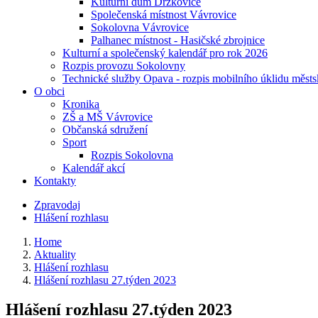
Kulturní dům Držkovice
Společenská místnost Vávrovice
Sokolovna Vávrovice
Palhanec místnost - Hasičské zbrojnice
Kulturní a společenský kalendář pro rok 2026
Rozpis provozu Sokolovny
Technické služby Opava - rozpis mobilního úklidu městs
O obci
Kronika
ZŠ a MŠ Vávrovice
Občanská sdružení
Sport
Rozpis Sokolovna
Kalendář akcí
Kontakty
Zpravodaj
Hlášení rozhlasu
Home
Aktuality
Hlášení rozhlasu
Hlášení rozhlasu 27.týden 2023
Hlášení rozhlasu 27.týden 2023