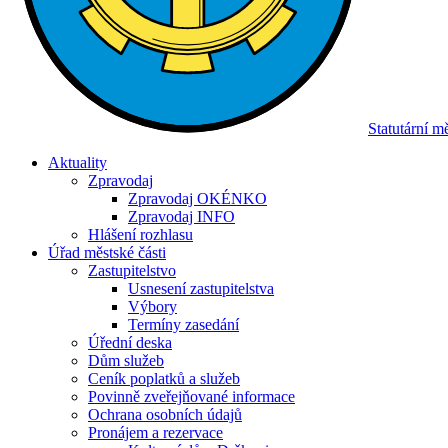
Statutární 
Aktuality
Zpravodaj
Zpravodaj OKÉNKO
Zpravodaj INFO
Hlášení rozhlasu
Úřad městské části
Zastupitelstvo
Usnesení zastupitelstva
Výbory
Termíny zasedání
Úřední deska
Dům služeb
Ceník poplatků a služeb
Povinně zveřejňované informace
Ochrana osobních údajů
Pronájem a rezervace