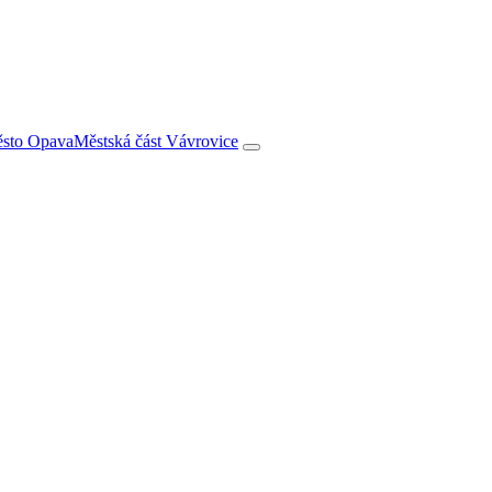
město Opava
Městská část Vávrovice