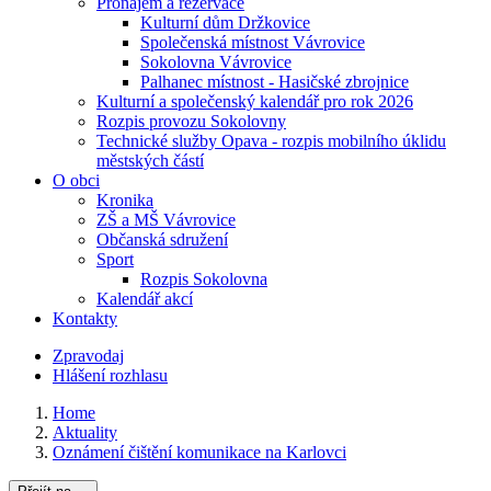
Pronájem a rezervace
Kulturní dům Držkovice
Společenská místnost Vávrovice
Sokolovna Vávrovice
Palhanec místnost - Hasičské zbrojnice
Kulturní a společenský kalendář pro rok 2026
Rozpis provozu Sokolovny
Technické služby Opava - rozpis mobilního úklidu
městských částí
O obci
Kronika
ZŠ a MŠ Vávrovice
Občanská sdružení
Sport
Rozpis Sokolovna
Kalendář akcí
Kontakty
Zpravodaj
Hlášení rozhlasu
Home
Aktuality
Oznámení čištění komunikace na Karlovci