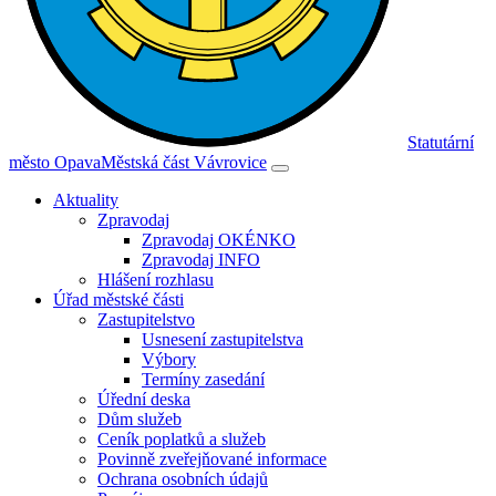
Statutární
město Opava
Městská část Vávrovice
Aktuality
Zpravodaj
Zpravodaj OKÉNKO
Zpravodaj INFO
Hlášení rozhlasu
Úřad městské části
Zastupitelstvo
Usnesení zastupitelstva
Výbory
Termíny zasedání
Úřední deska
Dům služeb
Ceník poplatků a služeb
Povinně zveřejňované informace
Ochrana osobních údajů