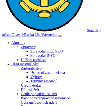
Statutární
město Opava
Městská část Vávrovice
Aktuality
Zpravodaj
Zpravodaj OKÉNKO
Zpravodaj INFO
Hlášení rozhlasu
Úřad městské části
Zastupitelstvo
Usnesení zastupitelstva
Výbory
Termíny zasedání
Úřední deska
Dům služeb
Ceník poplatků a služeb
Povinně zveřejňované informace
Ochrana osobních údajů