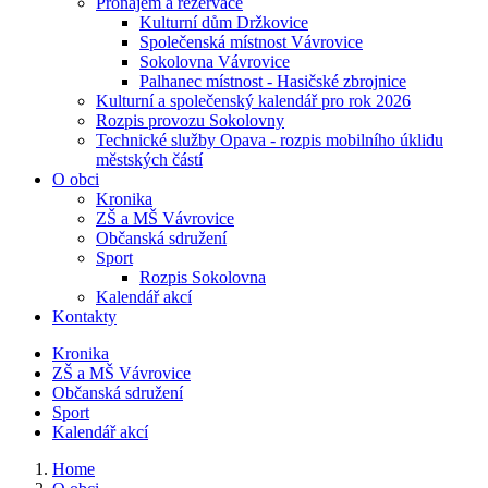
Pronájem a rezervace
Kulturní dům Držkovice
Společenská místnost Vávrovice
Sokolovna Vávrovice
Palhanec místnost - Hasičské zbrojnice
Kulturní a společenský kalendář pro rok 2026
Rozpis provozu Sokolovny
Technické služby Opava - rozpis mobilního úklidu
městských částí
O obci
Kronika
ZŠ a MŠ Vávrovice
Občanská sdružení
Sport
Rozpis Sokolovna
Kalendář akcí
Kontakty
Kronika
ZŠ a MŠ Vávrovice
Občanská sdružení
Sport
Kalendář akcí
Home