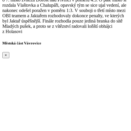
rozdala Vlaštovka a Chalupáři, opavský tým se sice ujal vedení, ale
nakonec odešel poražen v poměru 1:3. V souboji o třetí místo mezi
OBI teamem a Jaktařem rozhodovaly dokonce penalty, ve kterých
byl Jaktař úspěšnější. Finále rozhodla pouze jediná branka do sítě
Mladých pušek, a proto se z vítězství radovali loňští obhájci
z Holasovi
Městská část Vávrovice
×