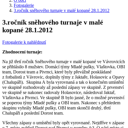
O obci
Fotogalerie
3.ročník sněhového turnaje v malé kopané 28.1.2012
3.ročník sněhového turnaje v malé
kopané 28.1.2012
Fotogalerie k nahlédnutí
Zhodnocení turnaje:
Na již třetí ročník Sněhového turnaje v malé kopané ve Vávrovicích
se přihlásilo 8 mužstev. Domácí týmy Mladé pušky, Vlaštovka, OBI
team, Dorost team a Pivrnci, které byly převážně poskládané
z fotbalistů z Vávrovic, doplnily týmy z Jaktaře, Holasovic a Opavy
(Chalupáři). Skupina A byla vyrovnaná a tak o konečném umístění
ve skupině rozhodovaly až poslední zápasy ve skupině. Z prvenství
ve skupině se nakonec radovaly Holasovice, následoval Jaktař,
Vlaštovka a Pivrnci. Ve skupině B bylo jasné, že o možné prvenství
se poperou týmy Mladé pušky a OBI team. Nakonec s přehledem
skupinu vyhrály Mladé pušky, OBI team skončil druhý, třetí
Chalupáři a poslední Dorost team.
Všechny zápasy o umístění byly opět vyrovnané. Nejdříve v zápase
o 7. místo zvítězil Dorost nad Pivrnci v poměru 4:3. O páté místo si