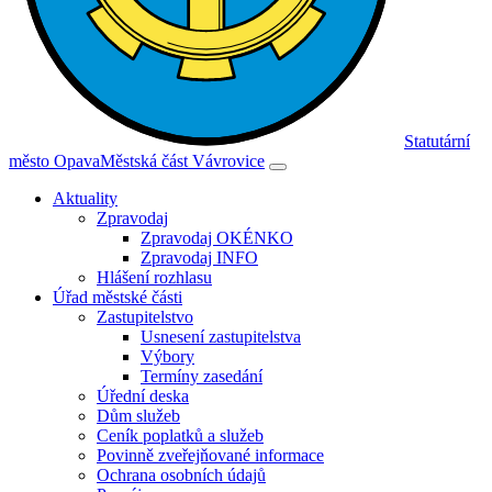
Statutární
město Opava
Městská část Vávrovice
Aktuality
Zpravodaj
Zpravodaj OKÉNKO
Zpravodaj INFO
Hlášení rozhlasu
Úřad městské části
Zastupitelstvo
Usnesení zastupitelstva
Výbory
Termíny zasedání
Úřední deska
Dům služeb
Ceník poplatků a služeb
Povinně zveřejňované informace
Ochrana osobních údajů