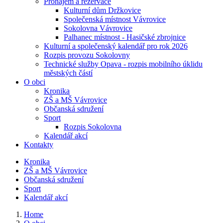
Pronájem a rezervace
Kulturní dům Držkovice
Společenská místnost Vávrovice
Sokolovna Vávrovice
Palhanec místnost - Hasičské zbrojnice
Kulturní a společenský kalendář pro rok 2026
Rozpis provozu Sokolovny
Technické služby Opava - rozpis mobilního úklidu
městských částí
O obci
Kronika
ZŠ a MŠ Vávrovice
Občanská sdružení
Sport
Rozpis Sokolovna
Kalendář akcí
Kontakty
Kronika
ZŠ a MŠ Vávrovice
Občanská sdružení
Sport
Kalendář akcí
Home