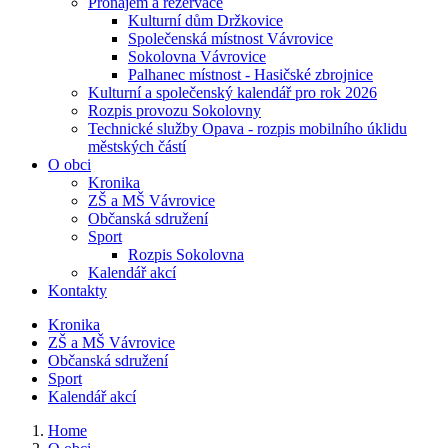
Pronájem a rezervace
Kulturní dům Držkovice
Společenská místnost Vávrovice
Sokolovna Vávrovice
Palhanec místnost - Hasičské zbrojnice
Kulturní a společenský kalendář pro rok 2026
Rozpis provozu Sokolovny
Technické služby Opava - rozpis mobilního úklidu
městských částí
O obci
Kronika
ZŠ a MŠ Vávrovice
Občanská sdružení
Sport
Rozpis Sokolovna
Kalendář akcí
Kontakty
Kronika
ZŠ a MŠ Vávrovice
Občanská sdružení
Sport
Kalendář akcí
Home