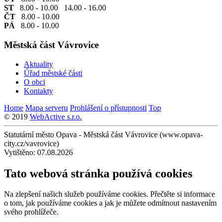
ST
8.00 - 10.00 14.00 - 16.00
ČT
8.00 - 10.00
PÁ
8.00 - 10.00
Městská část Vávrovice
Aktuality
Úřad městské části
O obci
Kontakty
Home
Mapa serveru
Prohlášení o přístupnosti
Top
© 2019
WebActive s.r.o.
Statutární město Opava - Městská část Vávrovice (www.opava-
city.cz/vavrovice)
Vytištěno: 07.08.2026
Tato webová stránka používá cookies
Na zlepšení našich služeb používáme cookies. Přečtěte si informace
o tom, jak používáme cookies a jak je můžete odmítnout nastavením
svého prohlížeče.