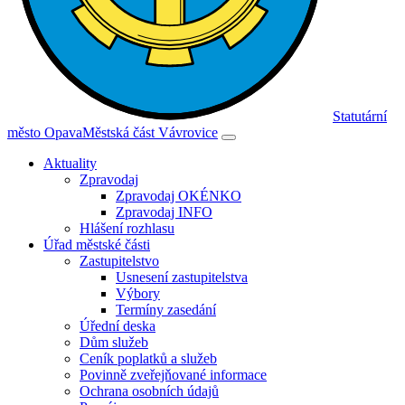
Statutární
město Opava
Městská část Vávrovice
Aktuality
Zpravodaj
Zpravodaj OKÉNKO
Zpravodaj INFO
Hlášení rozhlasu
Úřad městské části
Zastupitelstvo
Usnesení zastupitelstva
Výbory
Termíny zasedání
Úřední deska
Dům služeb
Ceník poplatků a služeb
Povinně zveřejňované informace
Ochrana osobních údajů