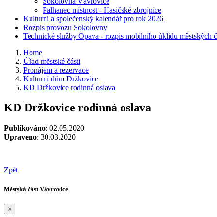
Sokolovna Vávrovice
Palhanec místnost - Hasičské zbrojnice
Kulturní a společenský kalendář pro rok 2026
Rozpis provozu Sokolovny
Technické služby Opava - rozpis mobilního úklidu městských č
Home
Úřad městské části
Pronájem a rezervace
Kulturní dům Držkovice
KD Držkovice rodinná oslava
KD Držkovice rodinná oslava
Publikováno
: 02.05.2020
Upraveno
: 30.03.2020
Zpět
Městská část Vávrovice
×