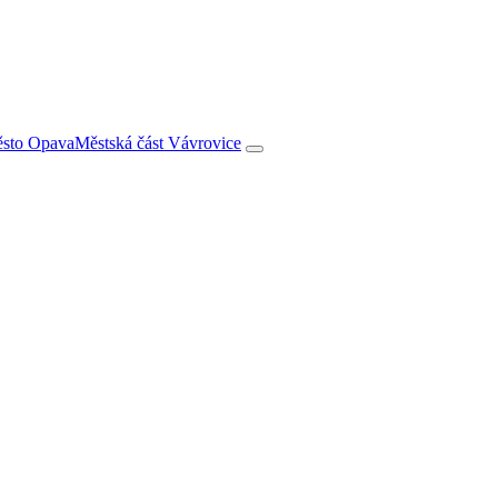
město Opava
Městská část Vávrovice