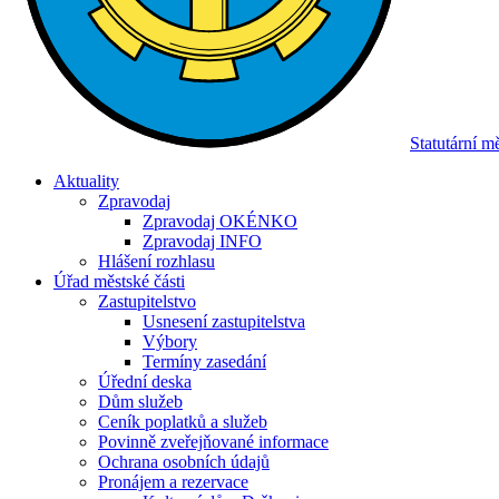
Statutární 
Aktuality
Zpravodaj
Zpravodaj OKÉNKO
Zpravodaj INFO
Hlášení rozhlasu
Úřad městské části
Zastupitelstvo
Usnesení zastupitelstva
Výbory
Termíny zasedání
Úřední deska
Dům služeb
Ceník poplatků a služeb
Povinně zveřejňované informace
Ochrana osobních údajů
Pronájem a rezervace