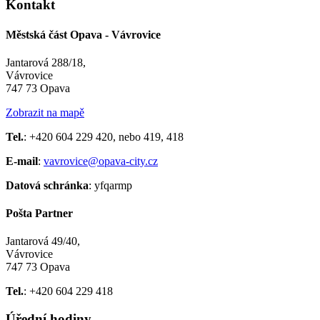
Kontakt
Městská část Opava - Vávrovice
Jantarová 288/18,
Vávrovice
747 73 Opava
Zobrazit na mapě
Tel.
: +420 604 229 420, nebo 419, 418
E-mail
:
vavrovice@opava-city.cz
Datová schránka
: yfqarmp
Pošta Partner
Jantarová 49/40,
Vávrovice
747 73 Opava
Tel.
: +420 604 229 418
Úřední hodiny