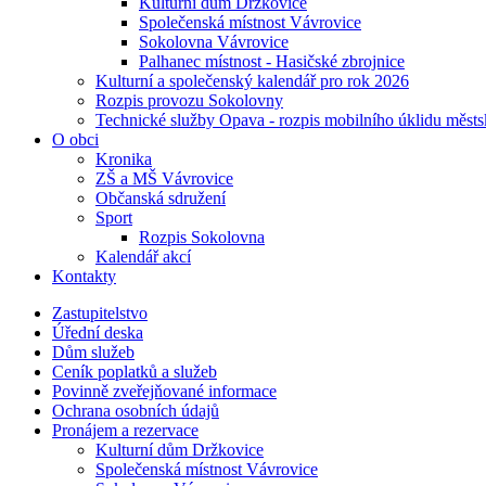
Kulturní dům Držkovice
Společenská místnost Vávrovice
Sokolovna Vávrovice
Palhanec místnost - Hasičské zbrojnice
Kulturní a společenský kalendář pro rok 2026
Rozpis provozu Sokolovny
Technické služby Opava - rozpis mobilního úklidu městs
O obci
Kronika
ZŠ a MŠ Vávrovice
Občanská sdružení
Sport
Rozpis Sokolovna
Kalendář akcí
Kontakty
Zastupitelstvo
Úřední deska
Dům služeb
Ceník poplatků a služeb
Povinně zveřejňované informace
Ochrana osobních údajů
Pronájem a rezervace
Kulturní dům Držkovice
Společenská místnost Vávrovice