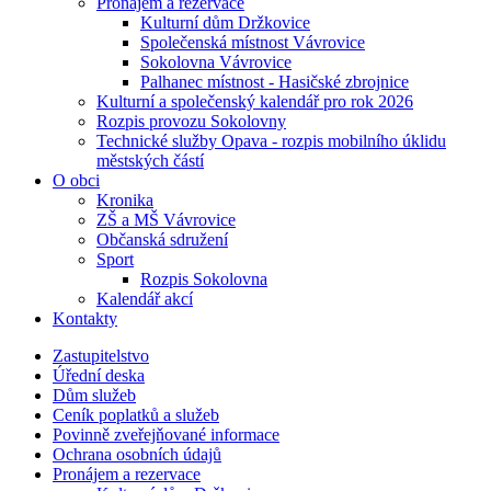
Pronájem a rezervace
Kulturní dům Držkovice
Společenská místnost Vávrovice
Sokolovna Vávrovice
Palhanec místnost - Hasičské zbrojnice
Kulturní a společenský kalendář pro rok 2026
Rozpis provozu Sokolovny
Technické služby Opava - rozpis mobilního úklidu
městských částí
O obci
Kronika
ZŠ a MŠ Vávrovice
Občanská sdružení
Sport
Rozpis Sokolovna
Kalendář akcí
Kontakty
Zastupitelstvo
Úřední deska
Dům služeb
Ceník poplatků a služeb
Povinně zveřejňované informace
Ochrana osobních údajů
Pronájem a rezervace