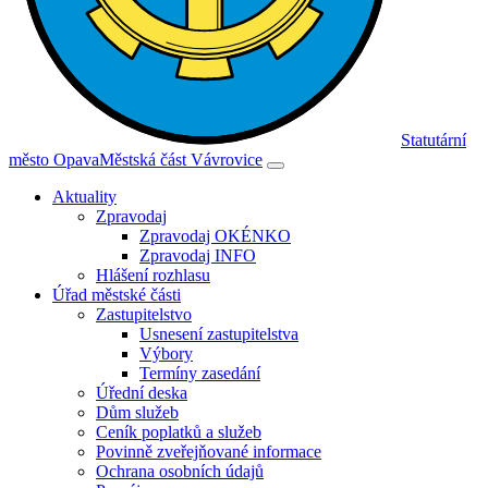
Statutární
město Opava
Městská část Vávrovice
Aktuality
Zpravodaj
Zpravodaj OKÉNKO
Zpravodaj INFO
Hlášení rozhlasu
Úřad městské části
Zastupitelstvo
Usnesení zastupitelstva
Výbory
Termíny zasedání
Úřední deska
Dům služeb
Ceník poplatků a služeb
Povinně zveřejňované informace
Ochrana osobních údajů