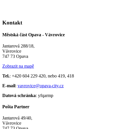
Kontakt
Městská část Opava - Vávrovice
Jantarová 288/18,
Vávrovice
747 73 Opava
Zobrazit na mapě
Tel.
: +420 604 229 420, nebo 419, 418
E-mail
:
vavrovice@opava-city.cz
Datová schránka
: yfqarmp
Pošta Partner
Jantarová 49/40,
Vávrovice
747 73 Opava