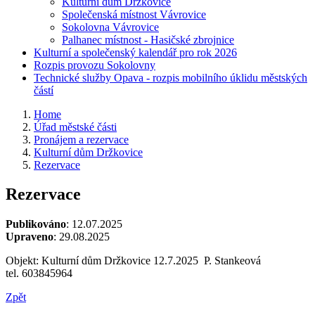
Kulturní dům Držkovice
Společenská místnost Vávrovice
Sokolovna Vávrovice
Palhanec místnost - Hasičské zbrojnice
Kulturní a společenský kalendář pro rok 2026
Rozpis provozu Sokolovny
Technické služby Opava - rozpis mobilního úklidu městských
částí
Home
Úřad městské části
Pronájem a rezervace
Kulturní dům Držkovice
Rezervace
Rezervace
Publikováno
: 12.07.2025
Upraveno
: 29.08.2025
Objekt: Kulturní dům Držkovice 12.7.2025 P. Stankeová
tel. 603845964
Zpět