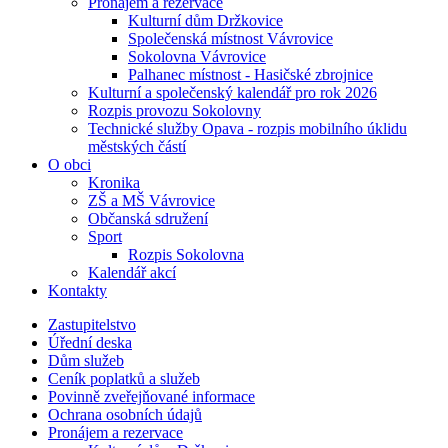
Pronájem a rezervace
Kulturní dům Držkovice
Společenská místnost Vávrovice
Sokolovna Vávrovice
Palhanec místnost - Hasičské zbrojnice
Kulturní a společenský kalendář pro rok 2026
Rozpis provozu Sokolovny
Technické služby Opava - rozpis mobilního úklidu
městských částí
O obci
Kronika
ZŠ a MŠ Vávrovice
Občanská sdružení
Sport
Rozpis Sokolovna
Kalendář akcí
Kontakty
Zastupitelstvo
Úřední deska
Dům služeb
Ceník poplatků a služeb
Povinně zveřejňované informace
Ochrana osobních údajů
Pronájem a rezervace