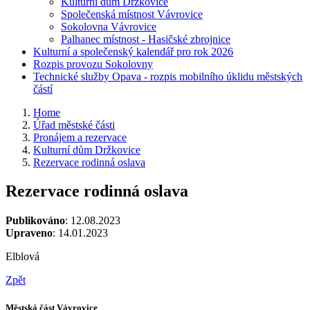
Kulturní dům Držkovice
Společenská místnost Vávrovice
Sokolovna Vávrovice
Palhanec místnost - Hasičské zbrojnice
Kulturní a společenský kalendář pro rok 2026
Rozpis provozu Sokolovny
Technické služby Opava - rozpis mobilního úklidu městských
částí
Home
Úřad městské části
Pronájem a rezervace
Kulturní dům Držkovice
Rezervace rodinná oslava
Rezervace rodinná oslava
Publikováno
: 12.08.2023
Upraveno
: 14.01.2023
Elblová
Zpět
Městská část Vávrovice