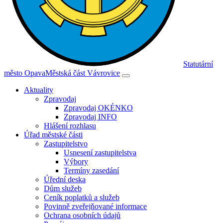
Statutární
město Opava
Městská část Vávrovice
Aktuality
Zpravodaj
Zpravodaj OKÉNKO
Zpravodaj INFO
Hlášení rozhlasu
Úřad městské části
Zastupitelstvo
Usnesení zastupitelstva
Výbory
Termíny zasedání
Úřední deska
Dům služeb
Ceník poplatků a služeb
Povinně zveřejňované informace
Ochrana osobních údajů