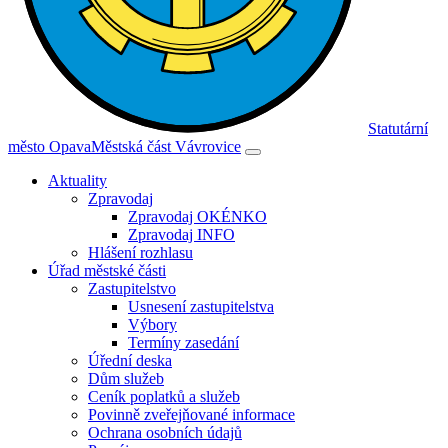
Statutární
město Opava
Městská část Vávrovice
Aktuality
Zpravodaj
Zpravodaj OKÉNKO
Zpravodaj INFO
Hlášení rozhlasu
Úřad městské části
Zastupitelstvo
Usnesení zastupitelstva
Výbory
Termíny zasedání
Úřední deska
Dům služeb
Ceník poplatků a služeb
Povinně zveřejňované informace
Ochrana osobních údajů