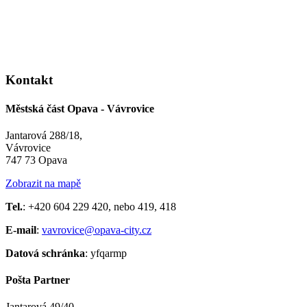
Kontakt
Městská část Opava - Vávrovice
Jantarová 288/18,
Vávrovice
747 73 Opava
Zobrazit na mapě
Tel.
: +420 604 229 420, nebo 419, 418
E-mail
:
vavrovice@opava-city.cz
Datová schránka
: yfqarmp
Pošta Partner
Jantarová 49/40,