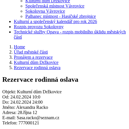
Kulturní dům Držkovice
Společenská místnost Vávrovice
Sokolovna Vávrovice
Palhanec místnost - Hasičské zbrojnice
Kulturní a společenský kalendář pro rok 2026
Rozpis provozu Sokolovny
Technické služby Opava - rozpis mobilního úklidu městských
částí
Home
Úřad městské části
Pronájem a rezervace
Kulturní dům Držkovice
Rezervace rodinná oslava
Rezervace rodinná oslava
Objekt: Kulturní dům Držkovice
Od: 24.02.2024 10:0
Do: 24.02.2024 24:00
Jméno: Alexandra Racko
Adresa: 28.října 12
E-mail: Sasa.racko@seznam.cz
Telefon: 777000121