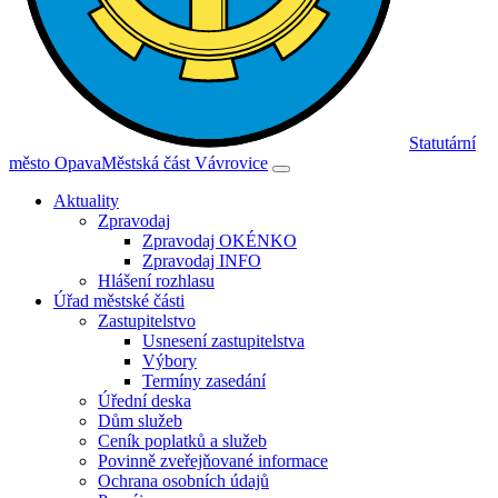
Statutární
město Opava
Městská část Vávrovice
Aktuality
Zpravodaj
Zpravodaj OKÉNKO
Zpravodaj INFO
Hlášení rozhlasu
Úřad městské části
Zastupitelstvo
Usnesení zastupitelstva
Výbory
Termíny zasedání
Úřední deska
Dům služeb
Ceník poplatků a služeb
Povinně zveřejňované informace
Ochrana osobních údajů