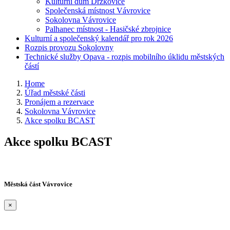
Kulturní dům Držkovice
Společenská místnost Vávrovice
Sokolovna Vávrovice
Palhanec místnost - Hasičské zbrojnice
Kulturní a společenský kalendář pro rok 2026
Rozpis provozu Sokolovny
Technické služby Opava - rozpis mobilního úklidu městských
částí
Home
Úřad městské části
Pronájem a rezervace
Sokolovna Vávrovice
Akce spolku BCAST
Akce spolku BCAST
Městská část Vávrovice
×