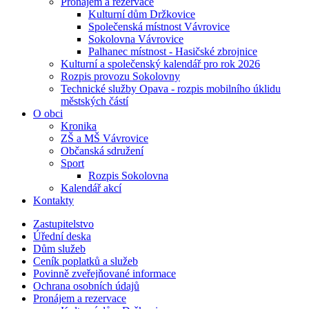
Pronájem a rezervace
Kulturní dům Držkovice
Společenská místnost Vávrovice
Sokolovna Vávrovice
Palhanec místnost - Hasičské zbrojnice
Kulturní a společenský kalendář pro rok 2026
Rozpis provozu Sokolovny
Technické služby Opava - rozpis mobilního úklidu
městských částí
O obci
Kronika
ZŠ a MŠ Vávrovice
Občanská sdružení
Sport
Rozpis Sokolovna
Kalendář akcí
Kontakty
Zastupitelstvo
Úřední deska
Dům služeb
Ceník poplatků a služeb
Povinně zveřejňované informace
Ochrana osobních údajů
Pronájem a rezervace