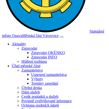
Statutární
město Opava
Městská část Vávrovice
Aktuality
Zpravodaj
Zpravodaj OKÉNKO
Zpravodaj INFO
Hlášení rozhlasu
Úřad městské části
Zastupitelstvo
Usnesení zastupitelstva
Výbory
Termíny zasedání
Úřední deska
Dům služeb
Ceník poplatků a služeb
Povinně zveřejňované informace
Ochrana osobních údajů