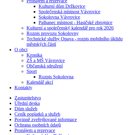
Pronájem a rezervace
Kulturní dům Držkovice
Společenská místnost Vávrovice
Sokolovna Vávrovice
Palhanec místnost - Hasičské zbrojnice
Kulturní a společenský kalendář pro rok 2026
Rozpis provozu Sokolovny
Technické služby Opava - rozpis mobilního úklidu
městských částí
O obci
Kronika
ZŠ a MŠ Vávrovice
Občanská sdružení
Sport
Rozpis Sokolovna
Kalendář akcí
Kontakty
Zastupitelstvo
Úřední deska
Dům služeb
Ceník poplatků a služeb
Povinně zveřejňované informace
Ochrana osobních údajů
Pronájem a rezervace