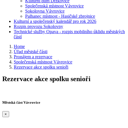
Kulturní dům Držkovice
Společenská místnost Vávrovice
Sokolovna Vávrovice
Palhanec místnost - Hasičské zbrojnice
Kulturní a společenský kalendář pro rok 2026
Rozpis provozu Sokolovny
Technické služby Opava - rozpis mobilního úklidu městských
částí
Home
Úřad městské části
Pronájem a rezervace
Společenská místnost Vávrovice
Rezervace akce spolku senioři
Rezervace akce spolku senioři
Městská část Vávrovice
×