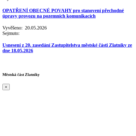
OPATŘENÍ OBECNÉ POVAHY pro stanovení přechodné
úpravy provozu na pozemních komunikacích
Vyvěšeno:
20.05.2026
Sejmuto:
Usnesení z 20. zasedání Zastupitelstva městské části Zlatníky ze
dne 18.05.2026
Městská část Zlatníky
×