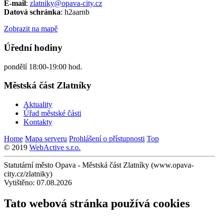
E-mail
:
zlatniky@opava-city.cz
Datová schránka
: h2aarnb
Zobrazit na mapě
Úřední hodiny
pondělí 18:00-19:00 hod.
Městská část Zlatníky
Aktuality
Úřad městské části
Kontakty
Home
Mapa serveru
Prohlášení o přístupnosti
Top
© 2019
WebActive s.r.o.
Statutární město Opava - Městská část Zlatníky (www.opava-
city.cz/zlatniky)
Vytištěno: 07.08.2026
Tato webová stránka používá cookies