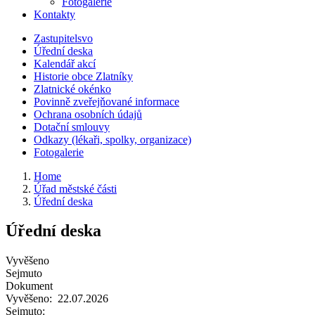
Fotogalerie
Kontakty
Zastupitelsvo
Úřední deska
Kalendář akcí
Historie obce Zlatníky
Zlatnické okénko
Povinně zveřejňované informace
Ochrana osobních údajů
Dotační smlouvy
Odkazy (lékaři, spolky, organizace)
Fotogalerie
Home
Úřad městské části
Úřední deska
Úřední deska
Vyvěšeno
Sejmuto
Dokument
Vyvěšeno:
22.07.2026
Sejmuto: