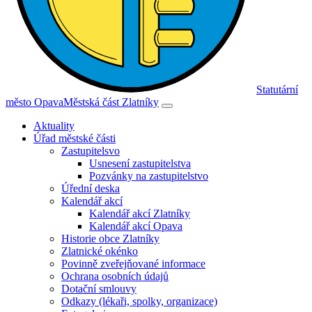
Statutární
město Opava
Městská část Zlatníky
Aktuality
Úřad městské části
Zastupitelsvo
Usnesení zastupitelstva
Pozvánky na zastupitelstvo
Úřední deska
Kalendář akcí
Kalendář akcí Zlatníky
Kalendář akcí Opava
Historie obce Zlatníky
Zlatnické okénko
Povinně zveřejňované informace
Ochrana osobních údajů
Dotační smlouvy
Odkazy (lékaři, spolky, organizace)