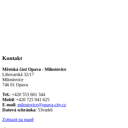
Kontakt
Městská část Opava - Milostovice
Lihovarská 32/17
Milostovice
746 01 Opava
Tel.
: +420 553 661 344
Mobil
: +420 725 941 625
E-mail
:
milostovice@opava-city.cz
Datová schránka
: 53vark6
Zobrazit na mapě