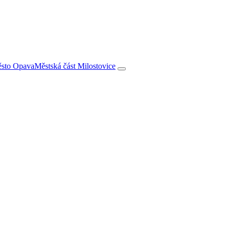
město Opava
Městská část Milostovice