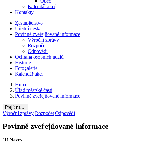
Obec
Kalendář akcí
Kontakty
Zastupitelstvo
Úřední deska
Povinně zveřejňované informace
Výroční zprávy
Rozpočet
Odpovědi
Ochrana osobních údajů
Historie
Fotogalerie
Kalendář akcí
Home
Úřad městské části
Povinně zveřejňované informace
Přejít na ...
Výroční zprávy
Rozpočet
Odpovědi
Povinně zveřejňované informace
(1) Název