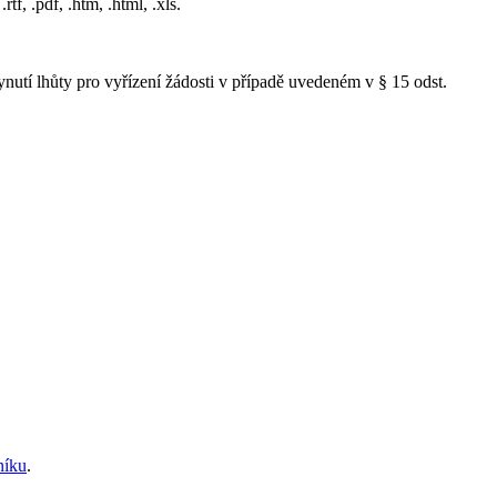
tf, .pdf, .htm, .html, .xls.
nutí lhůty pro vyřízení žádosti v případě uvedeném v § 15 odst.
níku
.