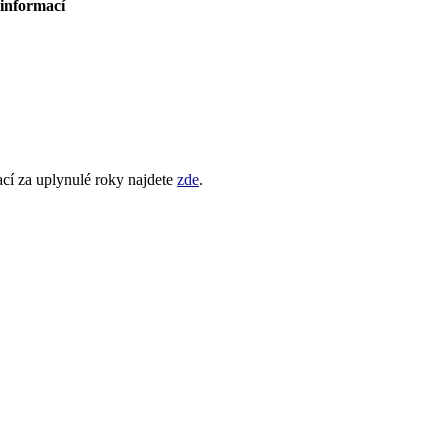
 informací
ací za uplynulé roky najdete
zde
.