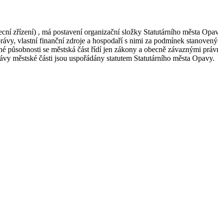
ecní zřízení) , má postavení organizační složky Statutárního města O
správy, vlastní finanční zdroje a hospodaří s nimi za podmínek stanov
tné působnosti se městská část řídí jen zákony a obecně závaznými prá
ávy městské části jsou uspořádány statutem Statutárního města Opavy.