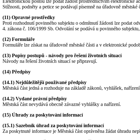
Elektronickou poštou lze podat žádost prostřednictvím elektronické a
Stížnosti, podněty a petice se podávají písemně na úřadovně městské č
(11) Opravné prostředky
Proti rozhodnutí povinného subjektu o odmítnutí žádosti lze podat od
4. zákona č. 106/1999 Sb. Odvolání se podává u povinného subjektu,
(12) Formuláře
Formuláře lze získat na úřadovně městské části a v elektronické podo
(13) Popisy postupů - návody pro řešení životních situací
Návody na řešení životních situací se připravují.
(14) Předpisy
(14.1) Nejdůležitější používané předpisy
Městská část jedná a rozhoduje na základě zákonů, vyhlášek, nařízení
(14.2) Vydané právní předpisy
Městská část nevydává obecně závazné vyhlášky a nařízení.
(15) Úhrady za poskytování informací
(15.1) Sazebník úhrad za poskytování informací
Za poskytnuté informace je Městská část oprávněna žádat úhradu nep