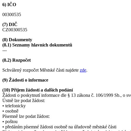
6) IČO
00300535
(7) DIČ
CZ00300535
(8) Dokumenty
(8.1) Seznamy hlavních dokumentů
---
(8.2) Rozpočet
Schválený rozpočet Městské části najdete
zde
.
(9) Žádosti o informace
(10) Příjem žádostí a dalších podání
Žádosti o poskytnutí informace dle § 13 zákona č. 106/1999 Sb., o s
Ústně lze podat žádost:
• telefonicky
• osobně
Písemně lze podat žádost:
• poštou
• předáním písemné žádosti osobně na úřadovně městské části