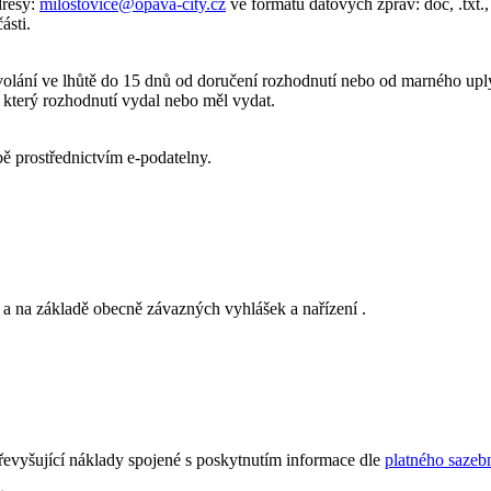
dresy:
milostovice@opava-city.cz
ve formátu datových zpráv: doc, .txt., .r
ásti.
volání ve lhůtě do 15 dnů od doručení rozhodnutí nebo od marného uply
 který rozhodnutí vydal nebo měl vydat.
bě prostřednictvím e-podatelny.
 a na základě obecně závazných vyhlášek a nařízení .
řevyšující náklady spojené s poskytnutím informace dle
platného sazeb