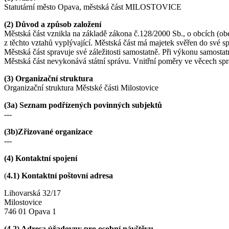
Statutární město Opava, městská část MILOSTOVICE
(2) Důvod a způsob založení
Městská část vznikla na základě zákona č.128/2000 Sb., o obcích (ob
z těchto vztahů vyplývající. Městská část má majetek svěřen do své 
Městská část spravuje své záležitosti samostatně. Při výkonu samosta
Městská část nevykonává státní správu. Vnitřní poměry ve věcech spr
(3) Organizační struktura
Organizační struktura Městské části Milostovice
(3a) Seznam podřízených povinných subjektů
---
(3b)Zřizované organizace
---
(4) Kontaktní spojení
(
4.1) Kontaktní poštovní adresa
Lihovarská 32/17
Milostovice
746 01 Opava 1
(4.2) Adresa úřadovny pro osobní návštěvu