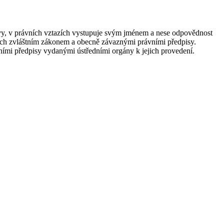
pavy, v právních vztazích vystupuje svým jménem a nese odpovědnost
ených zvláštním zákonem a obecně závaznými právními předpisy.
vními předpisy vydanými ústředními orgány k jejich provedení.