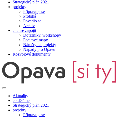
Strategický plán 2021+
projekty
Připravuje se
Probíhá
Povedlo se
Archiv
chci se zapojit
Dotazníky, workshopy
Pocitové mapy
Náměty na projekty
Nápady pro Opavu
Rozvojové dokumenty
Aktuality
co děláme
Strategický plán 2021+
projekty
Připravuje se