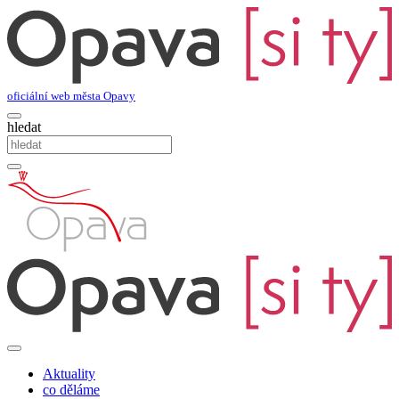
oficiální web města Opavy
hledat
Aktuality
co děláme