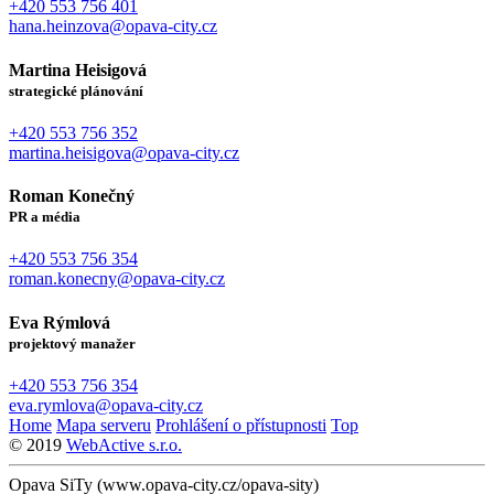
+420 553 756 401
hana.heinzova@opava-city.cz
Martina Heisigová
strategické plánování
+420 553 756 352
martina.heisigova@opava-city.cz
Roman Konečný
PR a média
+420 553 756 354
roman.konecny@opava-city.cz
Eva Rýmlová
projektový manažer
+420 553 756 354
eva.rymlova@opava-city.cz
Home
Mapa serveru
Prohlášení o přístupnosti
Top
© 2019
WebActive s.r.o.
Opava SiTy (www.opava-city.cz/opava-sity)