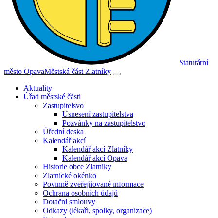
Statutární
město Opava
Městská část Zlatníky
Aktuality
Úřad městské části
Zastupitelsvo
Usnesení zastupitelstva
Pozvánky na zastupitelstvo
Úřední deska
Kalendář akcí
Kalendář akcí Zlatníky
Kalendář akcí Opava
Historie obce Zlatníky
Zlatnické okénko
Povinně zveřejňované informace
Ochrana osobních údajů
Dotační smlouvy
Odkazy (lékaři, spolky, organizace)