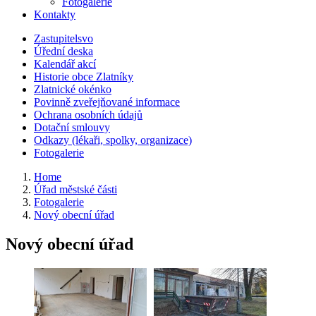
Fotogalerie
Kontakty
Zastupitelsvo
Úřední deska
Kalendář akcí
Historie obce Zlatníky
Zlatnické okénko
Povinně zveřejňované informace
Ochrana osobních údajů
Dotační smlouvy
Odkazy (lékaři, spolky, organizace)
Fotogalerie
Home
Úřad městské části
Fotogalerie
Nový obecní úřad
Nový obecní úřad