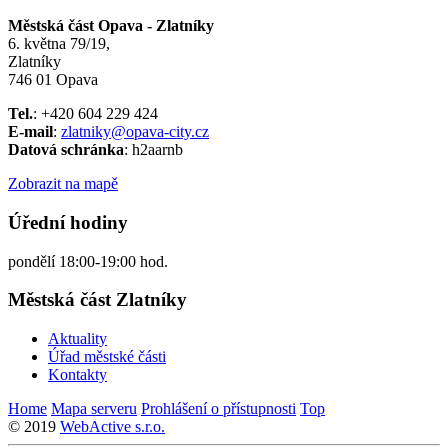
Městská část Opava - Zlatníky
6. května 79/19,
Zlatníky
746 01 Opava
Tel.
: +420 604 229 424
E-mail
:
zlatniky@opava-city.cz
Datová schránka
: h2aarnb
Zobrazit na mapě
Úřední hodiny
pondělí 18:00-19:00 hod.
Městská část Zlatníky
Aktuality
Úřad městské části
Kontakty
Home
Mapa serveru
Prohlášení o přístupnosti
Top
© 2019
WebActive s.r.o.