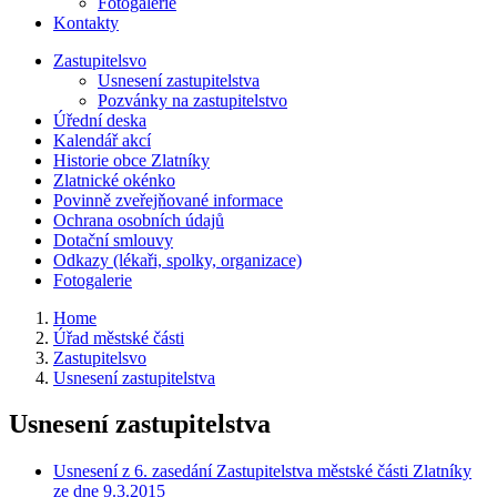
Fotogalerie
Kontakty
Zastupitelsvo
Usnesení zastupitelstva
Pozvánky na zastupitelstvo
Úřední deska
Kalendář akcí
Historie obce Zlatníky
Zlatnické okénko
Povinně zveřejňované informace
Ochrana osobních údajů
Dotační smlouvy
Odkazy (lékaři, spolky, organizace)
Fotogalerie
Home
Úřad městské části
Zastupitelsvo
Usnesení zastupitelstva
Usnesení zastupitelstva
Usnesení z 6. zasedání Zastupitelstva městské části Zlatníky
ze dne 9.3.2015