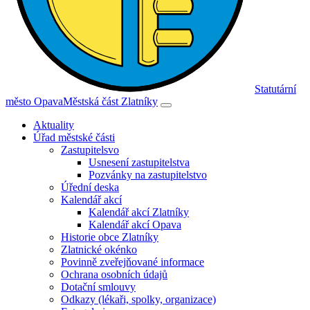
Statutární
město Opava
Městská část Zlatníky
Aktuality
Úřad městské části
Zastupitelsvo
Usnesení zastupitelstva
Pozvánky na zastupitelstvo
Úřední deska
Kalendář akcí
Kalendář akcí Zlatníky
Kalendář akcí Opava
Historie obce Zlatníky
Zlatnické okénko
Povinně zveřejňované informace
Ochrana osobních údajů
Dotační smlouvy
Odkazy (lékaři, spolky, organizace)