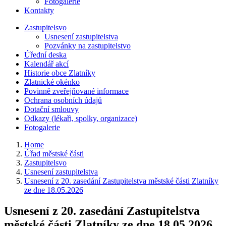
Fotogalerie
Kontakty
Zastupitelsvo
Usnesení zastupitelstva
Pozvánky na zastupitelstvo
Úřední deska
Kalendář akcí
Historie obce Zlatníky
Zlatnické okénko
Povinně zveřejňované informace
Ochrana osobních údajů
Dotační smlouvy
Odkazy (lékaři, spolky, organizace)
Fotogalerie
Home
Úřad městské části
Zastupitelsvo
Usnesení zastupitelstva
Usnesení z 20. zasedání Zastupitelstva městské části Zlatníky
ze dne 18.05.2026
Usnesení z 20. zasedání Zastupitelstva
městské části Zlatníky ze dne 18.05.2026