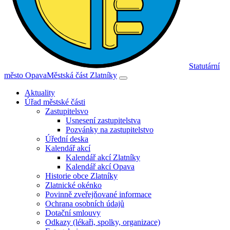
Statutární
město Opava
Městská část Zlatníky
Aktuality
Úřad městské části
Zastupitelsvo
Usnesení zastupitelstva
Pozvánky na zastupitelstvo
Úřední deska
Kalendář akcí
Kalendář akcí Zlatníky
Kalendář akcí Opava
Historie obce Zlatníky
Zlatnické okénko
Povinně zveřejňované informace
Ochrana osobních údajů
Dotační smlouvy
Odkazy (lékaři, spolky, organizace)