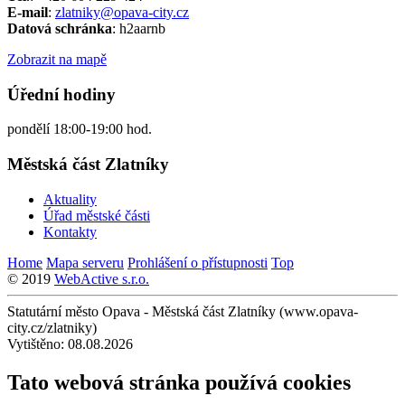
E-mail
:
zlatniky@opava-city.cz
Datová schránka
: h2aarnb
Zobrazit na mapě
Úřední hodiny
pondělí 18:00-19:00 hod.
Městská část Zlatníky
Aktuality
Úřad městské části
Kontakty
Home
Mapa serveru
Prohlášení o přístupnosti
Top
© 2019
WebActive s.r.o.
Statutární město Opava - Městská část Zlatníky (www.opava-
city.cz/zlatniky)
Vytištěno: 08.08.2026
Tato webová stránka používá cookies