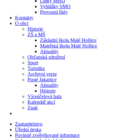
Linky MHD
Vyhlášky SMO
Provozní řády
Kontakty
O obci
Historie
ZŠ a MŠ
Základní škola Malé Hoštice
Mateřská škola Malé Hoštice
Aktuality
Občanská sdružení
Sport
Turistika
Archivní verze
Pusté Jakartice
Aktuality
Historie
Víceúčelová hala
Kalendář akcí
Znak
Zastupitelstvo
Úřední deska
Povinně zveřejňované informace