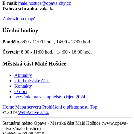
E-mail
:
male.hostice@opava-city.cz
Datová schránka
: vakarka
Zobrazit na mapě
Úřední hodiny
Pondělí:
8:00 - 11:00 hod. , 14:00 - 17:00 hod
Čtvrtek:
8:00 - 11:00 hod. , 14:00 - 16:00 hod.
Městská část Malé Hoštice
Aktuality
Úřad městské části
Kontakty
O obci
pozvánka na zastupitelstvo říjen 2024
Home
Mapa serveru
Prohlášení o přístupnosti
Top
© 2019
WebActive s.r.o.
Statutární město Opava - Městská část Malé Hoštice (www.opava-
city.cz/male-hostice)
Vytištěno: 07.08.2026