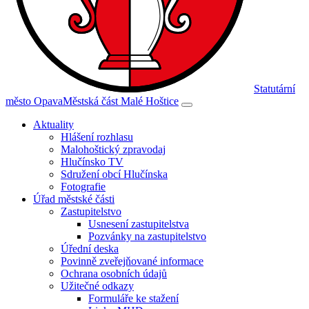
Statutární
město Opava
Městská část Malé Hoštice
Aktuality
Hlášení rozhlasu
Malohoštický zpravodaj
Hlučínsko TV
Sdružení obcí Hlučínska
Fotografie
Úřad městské části
Zastupitelstvo
Usnesení zastupitelstva
Pozvánky na zastupitelstvo
Úřední deska
Povinně zveřejňované informace
Ochrana osobních údajů
Užitečné odkazy
Formuláře ke stažení