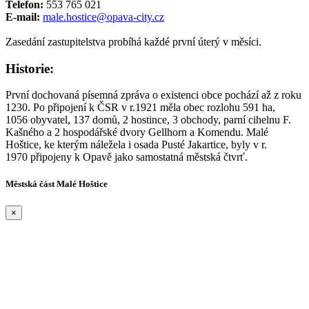
Telefon:
553 765 021
E-mail:
male.hostice@opava-city.cz
Zasedání zastupitelstva probíhá každé první úterý v měsíci.
Historie:
První dochovaná písemná zpráva o existenci obce pochází až z roku
1230. Po připojení k ČSR v r.1921 měla obec rozlohu 591 ha,
1056 obyvatel, 137 domů, 2 hostince, 3 obchody, parní cihelnu F.
Kašného a 2 hospodářské dvory Gellhorn a Komendu. Malé
Hoštice, ke kterým náležela i osada Pusté Jakartice, byly v r.
1970 připojeny k Opavě jako samostatná městská čtvrť.
Městská část Malé Hoštice
×