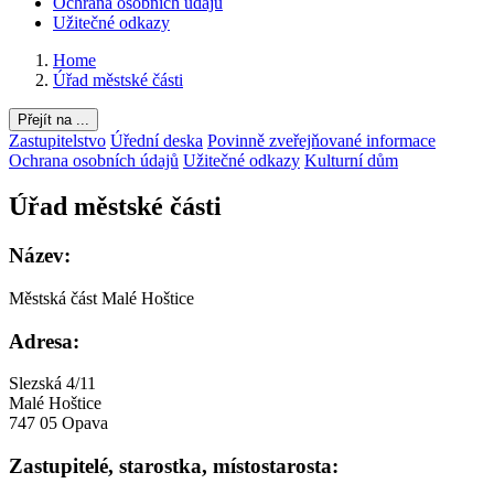
Ochrana osobních údajů
Užitečné odkazy
Home
Úřad městské části
Přejít na ...
Zastupitelstvo
Úřední deska
Povinně zveřejňované informace
Ochrana osobních údajů
Užitečné odkazy
Kulturní dům
Úřad městské části
Název:
Městská část Malé Hoštice
Adresa:
Slezská 4/11
Malé Hoštice
747 05 Opava
Zastupitelé, starostka, místostarosta: