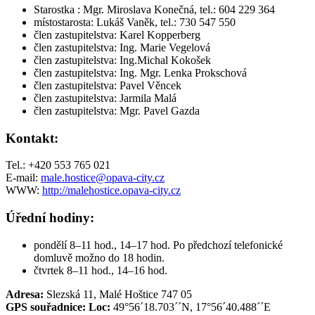
Starostka : Mgr. Miroslava Konečná, tel.: 604 229 364
místostarosta: Lukáš Vaněk, tel.: 730 547 550
člen zastupitelstva: Karel Kopperberg
člen zastupitelstva: Ing. Marie Vegelová
člen zastupitelstva: Ing.Michal Kokošek
člen zastupitelstva: Ing. Mgr. Lenka Prokschová
člen zastupitelstva: Pavel Věncek
člen zastupitelstva: Jarmila Malá
člen zastupitelstva: Mgr. Pavel Gazda
Kontakt:
Tel.: +420 553 765 021
E-mail:
male.hostice@opava-city.cz
WWW:
http://malehostice.opava-city.cz
Úřední hodiny:
pondělí 8–11 hod., 14–17 hod. Po předchozí telefonické
domluvě možno do 18 hodin.
čtvrtek 8–11 hod., 14–16 hod.
Adresa:
Slezská 11, Malé Hoštice 747 05
GPS souřadnice: Loc:
49°56´18.703´´N, 17°56´40.488´´E