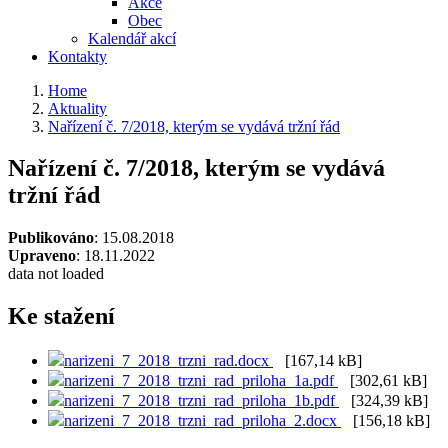
Akce
Obec
Kalendář akcí
Kontakty
Home
Aktuality
Nařízení č. 7/2018, kterým se vydává tržní řád
Nařízení č. 7/2018, kterým se vydává
tržní řád
Publikováno
: 15.08.2018
Upraveno
: 18.11.2022
data not loaded
Ke stažení
narizeni_7_2018_trzni_rad.docx
[167,14 kB]
narizeni_7_2018_trzni_rad_priloha_1a.pdf
[302,61 kB]
narizeni_7_2018_trzni_rad_priloha_1b.pdf
[324,39 kB]
narizeni_7_2018_trzni_rad_priloha_2.docx
[156,18 kB]