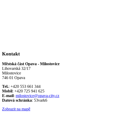
Kontakt
Městská část Opava - Milostovice
Lihovarská 32/17
Milostovice
746 01 Opava
Tel.
: +420 553 661 344
Mobil
: +420 725 941 625
E-mail
:
milostovice@opava-city.cz
Datová schránka
: 53vark6
Zobrazit na mapě