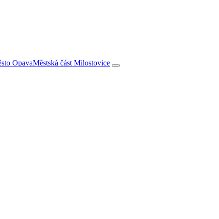
město Opava
Městská část Milostovice