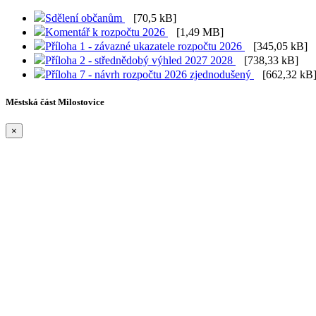
Sdělení občanům
[70,5 kB]
Komentář k rozpočtu 2026
[1,49 MB]
Příloha 1 - závazné ukazatele rozpočtu 2026
[345,05 kB]
Příloha 2 - střednědobý výhled 2027 2028
[738,33 kB]
Příloha 7 - návrh rozpočtu 2026 zjednodušený
[662,32 kB
Městská část Milostovice
×