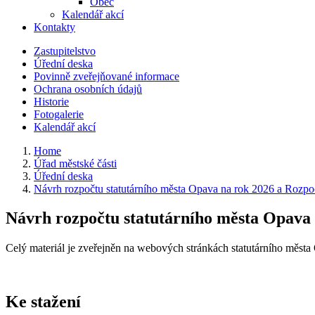
Obec
Kalendář akcí
Kontakty
Zastupitelstvo
Úřední deska
Povinně zveřejňované informace
Ochrana osobních údajů
Historie
Fotogalerie
Kalendář akcí
Home
Úřad městské části
Úřední deska
Návrh rozpočtu statutárního města Opava na rok 2026 a Rozpo
Návrh rozpočtu statutárního města Opava 
Celý materiál je zveřejněn na webových stránkách statutárního města
Ke stažení