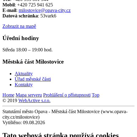
Mobil
: +420 725 941 625
E-mail
:
milostovice@opava-city.cz
Datová schránka
: 53vark6
Zobrazit na mapě
Úřední hodiny
Středa 18:00 – 19:00 hod.
Městská část Milostovice
Aktuality
Úřad městské části
Kontakty
Home
Mapa serveru
Prohlášení o přístupnosti
Top
© 2019
WebActive s.r.o.
Statutární město Opava - Městská část Milostovice (www.opava-
city.cz/milostovice)
Vytištěno: 09.08.2026
Tato webová stránka používá cookies