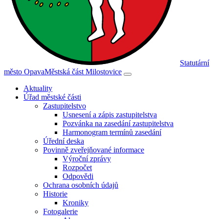
Statutární
město Opava
Městská část Milostovice
Aktuality
Úřad městské části
Zastupitelstvo
Usnesení a zápis zastupitelstva
Pozvánka na zasedání zastupitelstva
Harmonogram termínů zasedání
Úřední deska
Povinně zveřejňované informace
Výroční zprávy
Rozpočet
Odpovědi
Ochrana osobních údajů
Historie
Kroniky
Fotogalerie