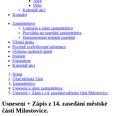
Akce
Obec
Kalendář akcí
Kontakty
Zastupitelstvo
Usnesení a zápis zastupitelstva
Pozvánka na zasedání zastupitelstva
Harmonogram termínů zasedání
Úřední deska
Povinně zveřejňované informace
Ochrana osobních údajů
Historie
Fotogalerie
Kalendář akcí
Home
Úřad městské části
Zastupitelstvo
Usnesení a zápis zastupitelstva
Usnesení + Zápis z 14. zasedání městské části Milostovice.
Usnesení + Zápis z 14. zasedání městské
části Milostovice.