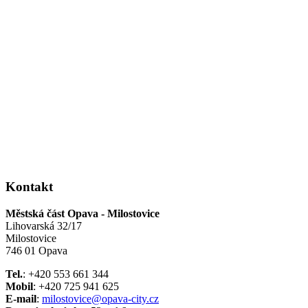
Kontakt
Městská část Opava - Milostovice
Lihovarská 32/17
Milostovice
746 01 Opava
Tel.
: +420 553 661 344
Mobil
: +420 725 941 625
E-mail
:
milostovice@opava-city.cz