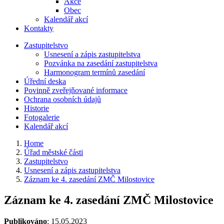
Akce
Obec
Kalendář akcí
Kontakty
Zastupitelstvo
Usnesení a zápis zastupitelstva
Pozvánka na zasedání zastupitelstva
Harmonogram termínů zasedání
Úřední deska
Povinně zveřejňované informace
Ochrana osobních údajů
Historie
Fotogalerie
Kalendář akcí
Home
Úřad městské části
Zastupitelstvo
Usnesení a zápis zastupitelstva
Záznam ke 4. zasedání ZMČ Milostovice
Záznam ke 4. zasedání ZMČ Milostovice
Publikováno
: 15.05.2023