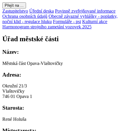
Přejít na ...
Zastupitelstvo
Úřední deska
Povinně zveřejňované informace
Ochrana osobních údajů
Obecně závazné vyhlášky - poplatky,
noční klid - regulace hluku
Formuláře - psi
Kulturní akce
Harmonogram strojního zametání vozovek 2025
Úřad městské části
Název:
Městská část Opava-Vlaštovičky
Adresa:
Okružní 21/3
Vlaštovičky
746 01 Opava 1
Starosta:
René Holuša
Místostarosta: