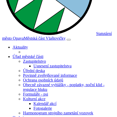
Statutární
město Opava
Městská část Vlaštovičky
Aktuality
Úřad městské části
Zastupitelstvo
Usnesení zastupitelstva
Úřední deska
Povinně zveřejňované informace
Ochrana osobních údajů
Obecně závazné vyhlášky - poplatky, noční klid -
regulace hluku
Formuláře - psi
Kulturní akce
Kalendář akcí
Fotogalerie
Harmonogram strojního zametání vozovek