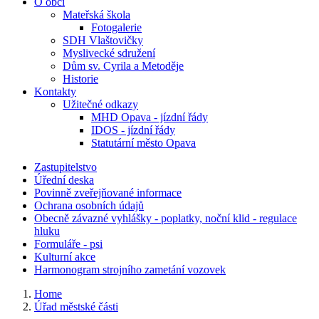
O obci
Mateřská škola
Fotogalerie
SDH Vlaštovičky
Myslivecké sdružení
Dům sv. Cyrila a Metoděje
Historie
Kontakty
Užitečné odkazy
MHD Opava - jízdní řády
IDOS - jízdní řády
Statutární město Opava
Zastupitelstvo
Úřední deska
Povinně zveřejňované informace
Ochrana osobních údajů
Obecně závazné vyhlášky - poplatky, noční klid - regulace
hluku
Formuláře - psi
Kulturní akce
Harmonogram strojního zametání vozovek
Home
Úřad městské části