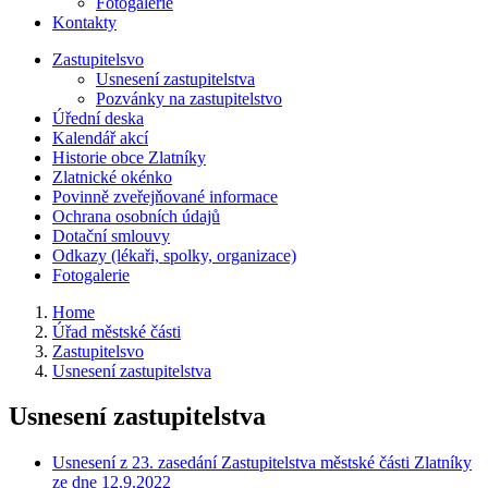
Fotogalerie
Kontakty
Zastupitelsvo
Usnesení zastupitelstva
Pozvánky na zastupitelstvo
Úřední deska
Kalendář akcí
Historie obce Zlatníky
Zlatnické okénko
Povinně zveřejňované informace
Ochrana osobních údajů
Dotační smlouvy
Odkazy (lékaři, spolky, organizace)
Fotogalerie
Home
Úřad městské části
Zastupitelsvo
Usnesení zastupitelstva
Usnesení zastupitelstva
Usnesení z 23. zasedání Zastupitelstva městské části Zlatníky
ze dne 12.9.2022