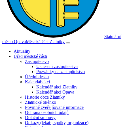
Statutární
město Opava
Městská část Zlatníky
Aktuality
Úřad městské části
Zastupitelsvo
Usnesení zastupitelstva
Pozvánky na zastupitelstvo
Úřední deska
Kalendář akcí
Kalendář akcí Zlatníky
Kalendář akcí Opava
Historie obce Zlatníky
Zlatnické okénko
Povinně zveřejňované informace
Ochrana osobních údajů
Dotační smlouvy
Odkazy (lékaři, spolky, organizace)