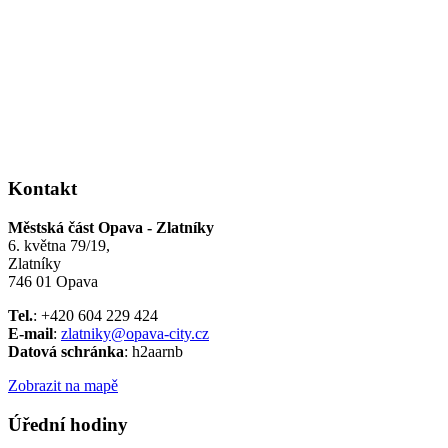
Kontakt
Městská část Opava - Zlatníky
6. května 79/19,
Zlatníky
746 01 Opava
Tel.
: +420 604 229 424
E-mail
:
zlatniky@opava-city.cz
Datová schránka
: h2aarnb
Zobrazit na mapě
Úřední hodiny