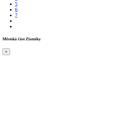
5
6
7
Městská část Zlatníky
×