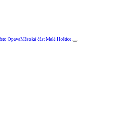
město Opava
Městská část Malé Hoštice