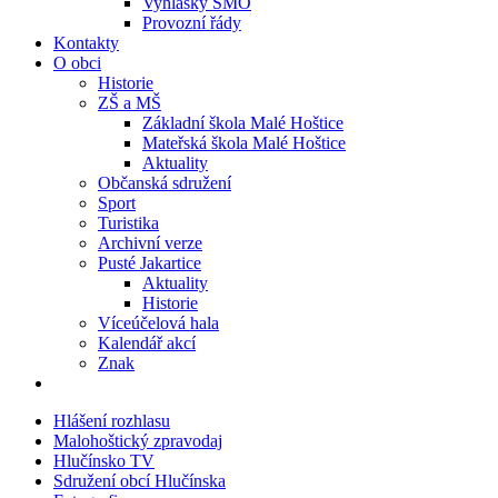
Vyhlášky SMO
Provozní řády
Kontakty
O obci
Historie
ZŠ a MŠ
Základní škola Malé Hoštice
Mateřská škola Malé Hoštice
Aktuality
Občanská sdružení
Sport
Turistika
Archivní verze
Pusté Jakartice
Aktuality
Historie
Víceúčelová hala
Kalendář akcí
Znak
Hlášení rozhlasu
Malohoštický zpravodaj
Hlučínsko TV
Sdružení obcí Hlučínska