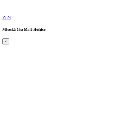
Zpět
Městská část Malé Hoštice
×