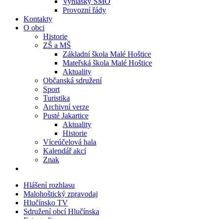
Vyhlášky SMO
Provozní řády
Kontakty
O obci
Historie
ZŠ a MŠ
Základní škola Malé Hoštice
Mateřská škola Malé Hoštice
Aktuality
Občanská sdružení
Sport
Turistika
Archivní verze
Pusté Jakartice
Aktuality
Historie
Víceúčelová hala
Kalendář akcí
Znak
Hlášení rozhlasu
Malohoštický zpravodaj
Hlučínsko TV
Sdružení obcí Hlučínska