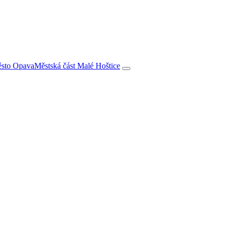
město Opava
Městská část Malé Hoštice