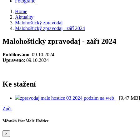
Fotografie
Home
Aktuality
Malohoštický zpravodaj
Malohoštický zpravodaj - září 2024
Malohoštický zpravodaj - září 2024
Publikováno
: 09.10.2024
Upraveno
: 09.10.2024
Ke stažení
zpravodaj male hostice 03 2024 podzim na web
[9,47 MB]
Zpět
Městská část Malé Hoštice
×