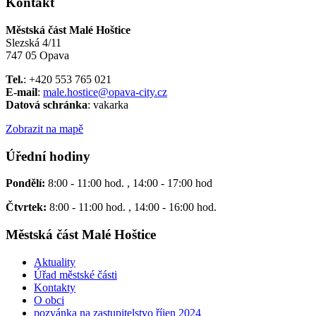
Kontakt
Městská část Malé Hoštice
Slezská 4/11
747 05 Opava
Tel.
: +420 553 765 021
E-mail
:
male.hostice@opava-city.cz
Datová schránka
: vakarka
Zobrazit na mapě
Úřední hodiny
Pondělí:
8:00 - 11:00 hod. , 14:00 - 17:00 hod
Čtvrtek:
8:00 - 11:00 hod. , 14:00 - 16:00 hod.
Městská část Malé Hoštice
Aktuality
Úřad městské části
Kontakty
O obci
pozvánka na zastupitelstvo říjen 2024