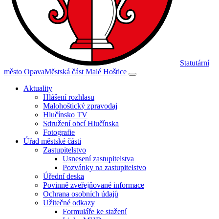
Statutární
město Opava
Městská část Malé Hoštice
Aktuality
Hlášení rozhlasu
Malohoštický zpravodaj
Hlučínsko TV
Sdružení obcí Hlučínska
Fotografie
Úřad městské části
Zastupitelstvo
Usnesení zastupitelstva
Pozvánky na zastupitelstvo
Úřední deska
Povinně zveřejňované informace
Ochrana osobních údajů
Užitečné odkazy
Formuláře ke stažení