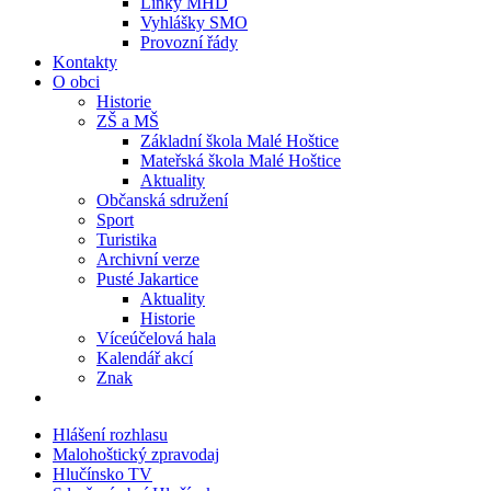
Linky MHD
Vyhlášky SMO
Provozní řády
Kontakty
O obci
Historie
ZŠ a MŠ
Základní škola Malé Hoštice
Mateřská škola Malé Hoštice
Aktuality
Občanská sdružení
Sport
Turistika
Archivní verze
Pusté Jakartice
Aktuality
Historie
Víceúčelová hala
Kalendář akcí
Znak
Hlášení rozhlasu
Malohoštický zpravodaj
Hlučínsko TV