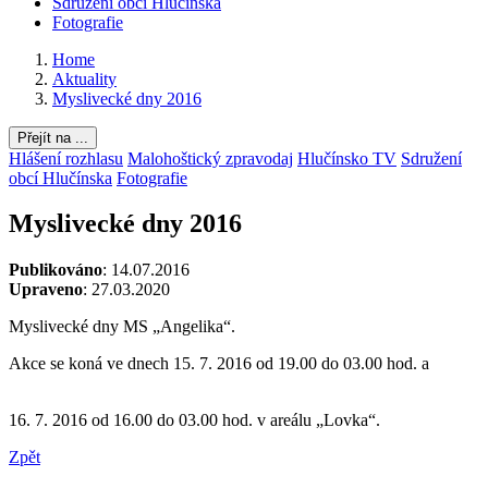
Sdružení obcí Hlučínska
Fotografie
Home
Aktuality
Myslivecké dny 2016
Přejít na ...
Hlášení rozhlasu
Malohoštický zpravodaj
Hlučínsko TV
Sdružení
obcí Hlučínska
Fotografie
Myslivecké dny 2016
Publikováno
: 14.07.2016
Upraveno
: 27.03.2020
Myslivecké dny MS „Angelika“.
Akce se koná ve dnech 15. 7. 2016 od 19.00 do 03.00 hod. a
16. 7. 2016 od 16.00 do 03.00 hod. v areálu „Lovka“.
Zpět