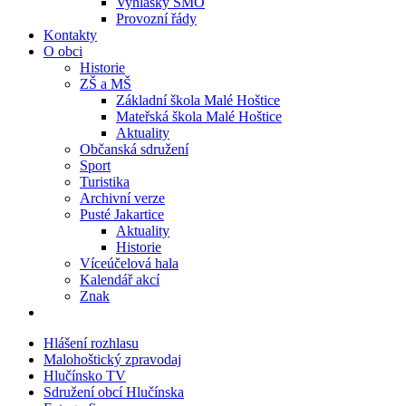
Vyhlášky SMO
Provozní řády
Kontakty
O obci
Historie
ZŠ a MŠ
Základní škola Malé Hoštice
Mateřská škola Malé Hoštice
Aktuality
Občanská sdružení
Sport
Turistika
Archivní verze
Pusté Jakartice
Aktuality
Historie
Víceúčelová hala
Kalendář akcí
Znak
Hlášení rozhlasu
Malohoštický zpravodaj
Hlučínsko TV
Sdružení obcí Hlučínska