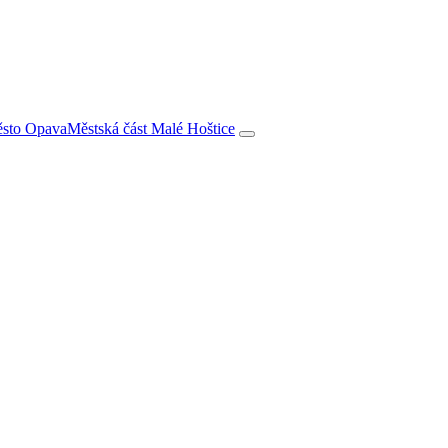
město Opava
Městská část Malé Hoštice