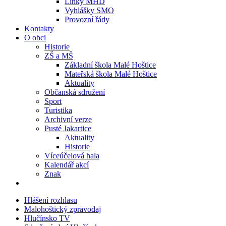
Linky MHD
Vyhlášky SMO
Provozní řády
Kontakty
O obci
Historie
ZŠ a MŠ
Základní škola Malé Hoštice
Mateřská škola Malé Hoštice
Aktuality
Občanská sdružení
Sport
Turistika
Archivní verze
Pusté Jakartice
Aktuality
Historie
Víceúčelová hala
Kalendář akcí
Znak
Hlášení rozhlasu
Malohoštický zpravodaj
Hlučínsko TV