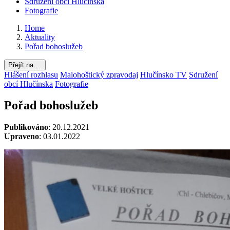
Sdružení obcí Hlučínska
Fotografie
Home
Aktuality
Pořad bohoslužeb
Přejít na ...
Hlášení rozhlasu
Malohoštický zpravodaj
Hlučínsko TV
Sdružení
obcí Hlučínska
Fotografie
Pořad bohoslužeb
Publikováno
: 20.12.2021
Upraveno
: 03.01.2022