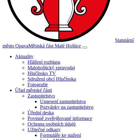
Statutární
město Opava
Městská část Malé Hoštice
Aktuality
Hlášení rozhlasu
Malohoštický zpravodaj
Hlučínsko TV
Sdružení obcí Hlučínska
Fotografie
Úřad městské části
Zastupitelstvo
Usnesení zastupitelstva
Pozvánky na zastupitelstvo
Úřední deska
Povinně zveřejňované informace
Ochrana osobních údajů
Užitečné odkazy
Formuláře ke stažení