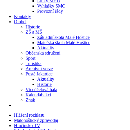
Linky MHD
Vyhlášky SMO
Provozní řády
Kontakty
O obci
Historie
ZŠ a MŠ
Základní škola Malé Hoštice
Mateřská škola Malé Hoštice
Aktuality
Občanská sdružení
Sport
Turistika
Archivní verze
Pusté Jakartice
Aktuality
Historie
Víceúčelová hala
Kalendář akcí
Znak
Hlášení rozhlasu
Malohoštický zpravodaj
Hlučínsko TV