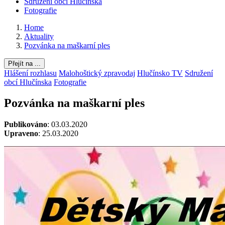
Sdružení obcí Hlučínska
Fotografie
Home
Aktuality
Pozvánka na maškarní ples
Přejít na ...
Hlášení rozhlasu
Malohoštický zpravodaj
Hlučínsko TV
Sdružení
obcí Hlučínska
Fotografie
Pozvánka na maškarní ples
Publikováno
: 03.03.2020
Upraveno
: 25.03.2020