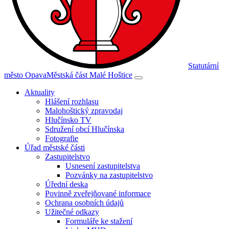
Statutární
město Opava
Městská část Malé Hoštice
Aktuality
Hlášení rozhlasu
Malohoštický zpravodaj
Hlučínsko TV
Sdružení obcí Hlučínska
Fotografie
Úřad městské části
Zastupitelstvo
Usnesení zastupitelstva
Pozvánky na zastupitelstvo
Úřední deska
Povinně zveřejňované informace
Ochrana osobních údajů
Užitečné odkazy
Formuláře ke stažení