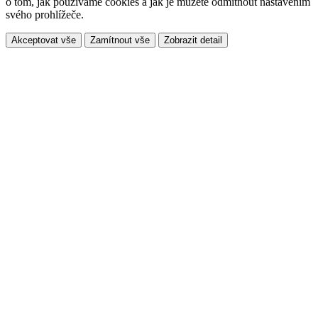
o tom, jak používáme cookies a jak je můžete odmítnout nastavením
svého prohlížeče.
Akceptovat vše
Zamítnout vše
Zobrazit detail