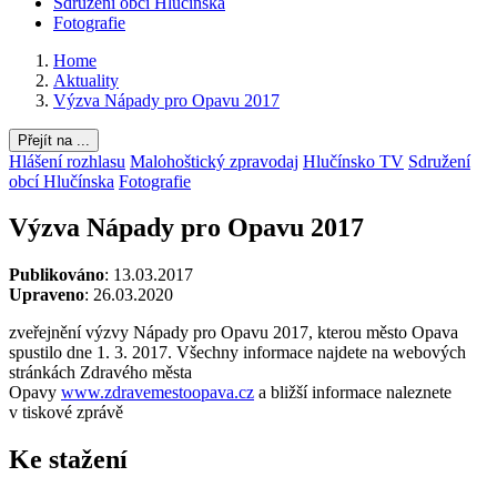
Sdružení obcí Hlučínska
Fotografie
Home
Aktuality
Výzva Nápady pro Opavu 2017
Přejít na ...
Hlášení rozhlasu
Malohoštický zpravodaj
Hlučínsko TV
Sdružení
obcí Hlučínska
Fotografie
Výzva Nápady pro Opavu 2017
Publikováno
: 13.03.2017
Upraveno
: 26.03.2020
zveřejnění výzvy Nápady pro Opavu 2017, kterou město Opava
spustilo dne 1. 3. 2017. Všechny informace najdete na webových
stránkách Zdravého města
Opavy
www.zdravemestoopava.cz
a bližší informace naleznete
v tiskové zprávě
Ke stažení