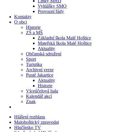
Linky MHD
Vyhlášky SMO
Provozní řády
Kontakty
O obci
Historie
ZŠ a MŠ
Základní škola Malé Hoštice
Mateřská škola Malé Hoštice
Aktuality
Občanská sdružení
Sport
Turistika
Archivní verze
Pusté Jakartice
Aktuality
Historie
Víceúčelová hala
Kalendář akcí
Znak
Hlášení rozhlasu
Malohoštický zpravodaj
Hlučínsko TV