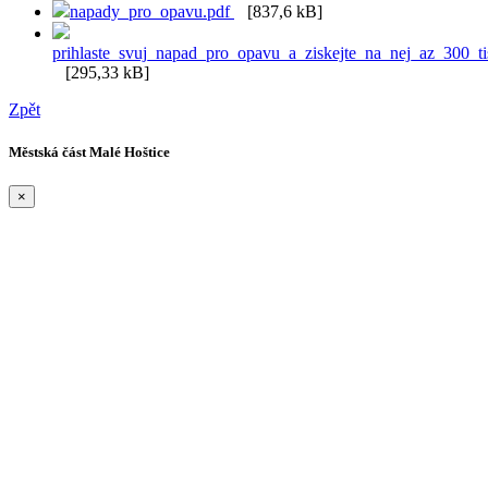
napady_pro_opavu.pdf
[837,6 kB]
prihlaste_svuj_napad_pro_opavu_a_ziskejte_na_nej_az_300_ti
[295,33 kB]
Zpět
Městská část Malé Hoštice
×