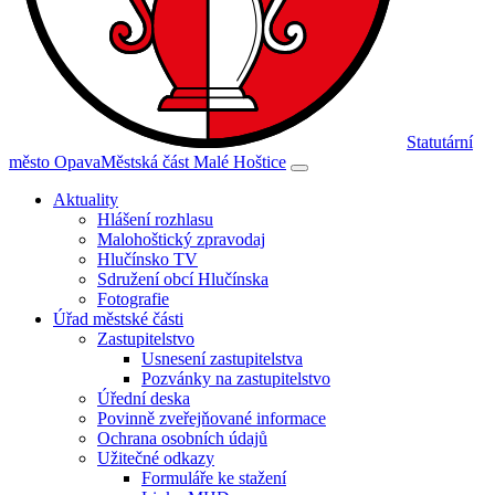
Statutární
město Opava
Městská část Malé Hoštice
Aktuality
Hlášení rozhlasu
Malohoštický zpravodaj
Hlučínsko TV
Sdružení obcí Hlučínska
Fotografie
Úřad městské části
Zastupitelstvo
Usnesení zastupitelstva
Pozvánky na zastupitelstvo
Úřední deska
Povinně zveřejňované informace
Ochrana osobních údajů
Užitečné odkazy
Formuláře ke stažení