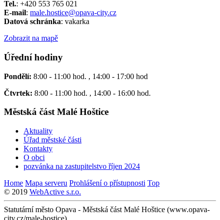
Tel.
: +420 553 765 021
E-mail
:
male.hostice@opava-city.cz
Datová schránka
: vakarka
Zobrazit na mapě
Úřední hodiny
Pondělí:
8:00 - 11:00 hod. , 14:00 - 17:00 hod
Čtvrtek:
8:00 - 11:00 hod. , 14:00 - 16:00 hod.
Městská část Malé Hoštice
Aktuality
Úřad městské části
Kontakty
O obci
pozvánka na zastupitelstvo říjen 2024
Home
Mapa serveru
Prohlášení o přístupnosti
Top
© 2019
WebActive s.r.o.
Statutární město Opava - Městská část Malé Hoštice (www.opava-
city.cz/male-hostice)