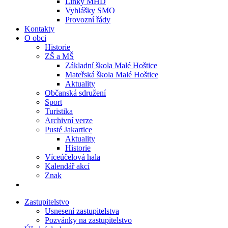
Linky MHD
Vyhlášky SMO
Provozní řády
Kontakty
O obci
Historie
ZŠ a MŠ
Základní škola Malé Hoštice
Mateřská škola Malé Hoštice
Aktuality
Občanská sdružení
Sport
Turistika
Archivní verze
Pusté Jakartice
Aktuality
Historie
Víceúčelová hala
Kalendář akcí
Znak
Zastupitelstvo
Usnesení zastupitelstva
Pozvánky na zastupitelstvo