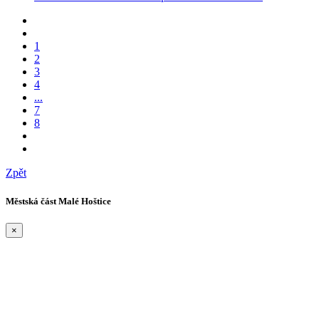
1
2
3
4
...
7
8
Zpět
Městská část Malé Hoštice
×