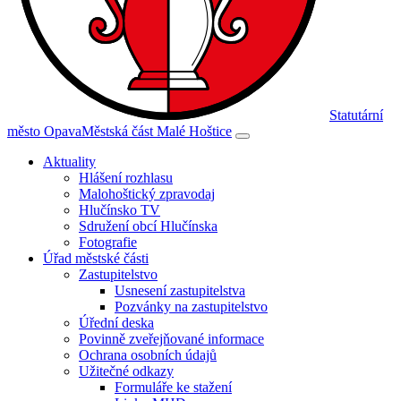
Statutární
město Opava
Městská část Malé Hoštice
Aktuality
Hlášení rozhlasu
Malohoštický zpravodaj
Hlučínsko TV
Sdružení obcí Hlučínska
Fotografie
Úřad městské části
Zastupitelstvo
Usnesení zastupitelstva
Pozvánky na zastupitelstvo
Úřední deska
Povinně zveřejňované informace
Ochrana osobních údajů
Užitečné odkazy
Formuláře ke stažení