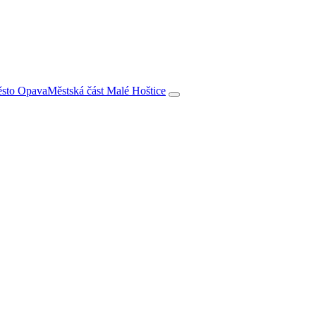
město Opava
Městská část Malé Hoštice