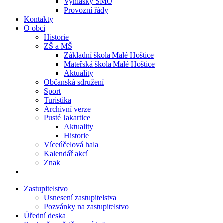
Vyhlášky SMO
Provozní řády
Kontakty
O obci
Historie
ZŠ a MŠ
Základní škola Malé Hoštice
Mateřská škola Malé Hoštice
Aktuality
Občanská sdružení
Sport
Turistika
Archivní verze
Pusté Jakartice
Aktuality
Historie
Víceúčelová hala
Kalendář akcí
Znak
Zastupitelstvo
Usnesení zastupitelstva
Pozvánky na zastupitelstvo
Úřední deska