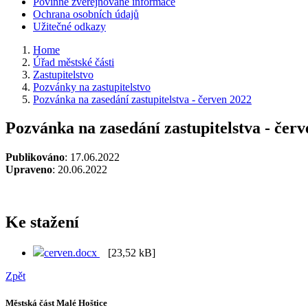
Povinně zveřejňované informace
Ochrana osobních údajů
Užitečné odkazy
Home
Úřad městské části
Zastupitelstvo
Pozvánky na zastupitelstvo
Pozvánka na zasedání zastupitelstva - červen 2022
Pozvánka na zasedání zastupitelstva - čer
Publikováno
: 17.06.2022
Upraveno
: 20.06.2022
Ke stažení
cerven.docx
[23,52 kB]
Zpět
Městská část Malé Hoštice