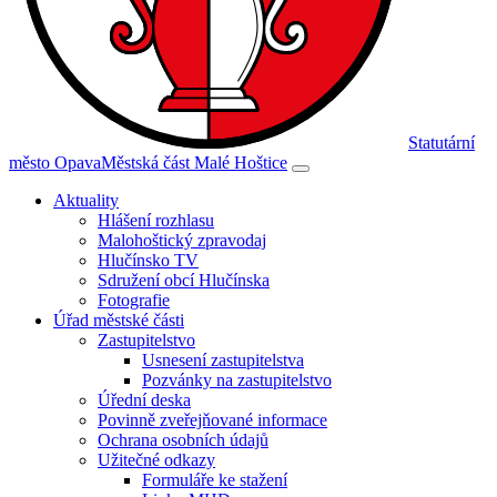
Statutární
město Opava
Městská část Malé Hoštice
Aktuality
Hlášení rozhlasu
Malohoštický zpravodaj
Hlučínsko TV
Sdružení obcí Hlučínska
Fotografie
Úřad městské části
Zastupitelstvo
Usnesení zastupitelstva
Pozvánky na zastupitelstvo
Úřední deska
Povinně zveřejňované informace
Ochrana osobních údajů
Užitečné odkazy
Formuláře ke stažení