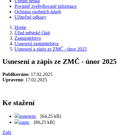
Úřední deska
Povinně zveřejňované informace
Ochrana osobních údajů
Užitečné odkazy
Home
Úřad městské části
Zastupitelstvo
Usnesení zastupitelstva
Usnesení a zápis ze ZMČ - únor 2025
Usnesení a zápis ze ZMČ - únor 2025
Publikováno
: 17.02.2025
Upraveno
: 17.02.2025
Ke stažení
usneseni
[64,25 kB]
zapis
[86,25 kB]
Zpět