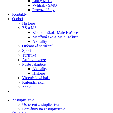
Linky MHD
Vyhlášky SMO
Provozní řády
Kontakty
O obci
Historie
ZŠ a MŠ
Základní škola Malé Hoštice
Mateřská škola Malé Hoštice
Aktuality
Občanská sdružení
Sport
Turistika
Archivní verze
Pusté Jakartice
Aktuality
Historie
Víceúčelová hala
Kalendář akcí
Znak
Zastupitelstvo
Usnesení zastupitelstva
Pozvánky na zastupitelstvo